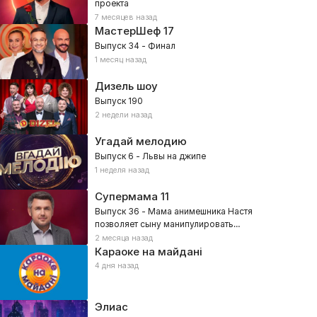
проекта
7 месяцев назад
МастерШеф
17
Выпуск 34 - Финал
1 месяц назад
Дизель шоу
Выпуск 190
2 недели назад
Угадай мелодию
Выпуск 6 - Львы на джипе
1 неделя назад
Супермама
11
Выпуск 36 - Мама анимешника Настя
позволяет сыну манипулировать
собой?
2 месяца назад
Караоке на майдані
4 дня назад
Элиас