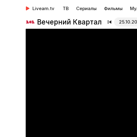
Liveam.tv
ТВ
Сериалы
Фильмы
Му
Вечерний Квартал
25.10.2