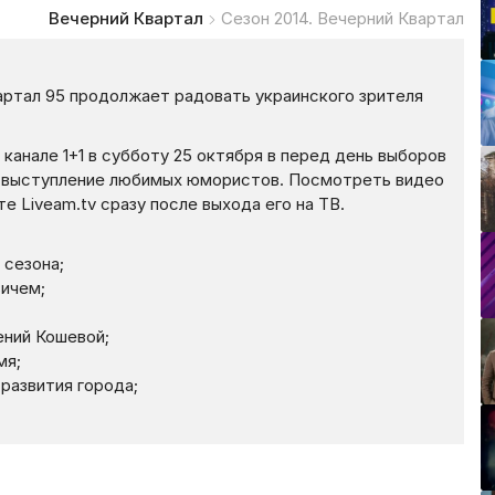
Вечерний Квартал
Сезон 2014. Вечерний Квартал
артал 95 продолжает радовать украинского зрителя
канале 1+1 в субботу 25 октября в перед день выборов
ь выступление любимых юмористов. Посмотреть видео
е Liveam.tv сразу после выхода его на ТВ.
 сезона;
вичем;
ений Кошевой;
мя;
развития города;