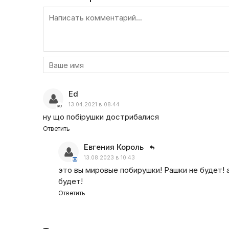
Ed
13.04.2021 в 08:44
ну що побірушки дострибалися
Ответить
Евгения Король
13.08.2023 в 10:43
это вы мировые побирушки! Рашки не будет! а
будет!
Ответить