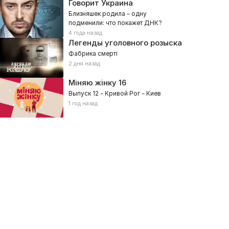
Говорит Украина
Близняшек родила – одну
подменили: что покажет ДНК?
4 года назад
Легенды уголовного розыска
Фабрика смерті
2 дня назад
Міняю жінку
16
Выпуск 12 - Кривой Рог – Киев
1 год назад