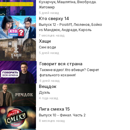
Кухарчук, Машлятіна, Вікоброда.
Житомир
5 дней назад
Кто сверху
14
Выпуск 12 - Positiff, Люленов, Бойко
vs Мандзюк, Андраде, Кароль
7 месяцев назад
Хащи
Сині води
5 дней назад
Говорит вся страна
Таємне відео! Хто вбивця? Секрет
фатального кохання!
6 дней назад
Вещдок
Дуэль
4 года назад
Лига смеха
15
Выпуск 10 - Финал. Часть 2
8 месяцев назад