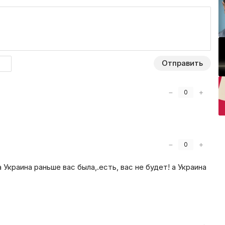
Отправить
−
+
0
−
+
0
 Украина раньше вас была,.есть, вас не будет! а Украина