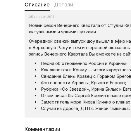
Описание
Детали
25 октября 2014
Новый сезон Вечернего квартала от Студии Кв
актуальными и яркими шутками.
Очередной свежий выпуск шоу вышел в эфир на 
в Верховную Раду и тем интересней оказалос
запись Вечернего Квартала Вы сможете на сайт
Песня об отношениях России и Украины;
Как живется в Крыму — итоги курортного
Свидание Елены Кравец с Гораном Брего
Фотоновости Украины, Крыма и Европы;
Рубрика «Со Звездой», Ирина Билык и Евг
О чем писал бы Сергей Есенин в наше вре
Заместитель мэра Киева Кличко о планах 
Случай на дороге, ДТП с женой гаишника.
Комментарии