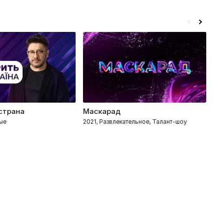
 страна
Маскарад
М
ые
2021, Развлекательное, Талант-шоу
20