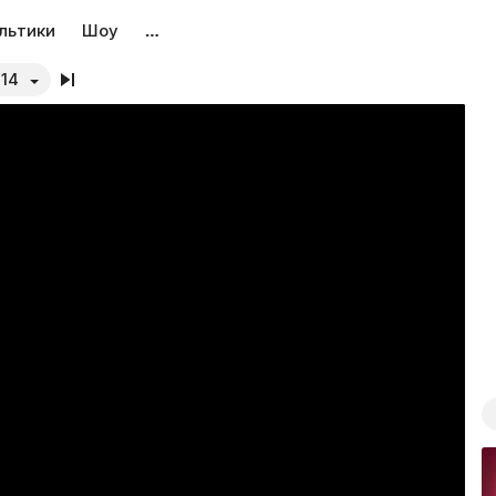
льтики
Шоу
…
014