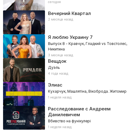
сегодня
Вечерний Квартал
2 месяца назад
Я люблю Украину
7
Выпуск 8 - Кравчук, Гладкий vs Товстолес,
Никитина
3 месяца назад
Вещдок
Дуэль
4 года назад
Элиас
Кухарчук, Машлятіна, Вікоброда. Житомир
1 неделя назад
Расследование с Андреем
Данилевичем
Вбивство на фунікулері
1 неделя назад