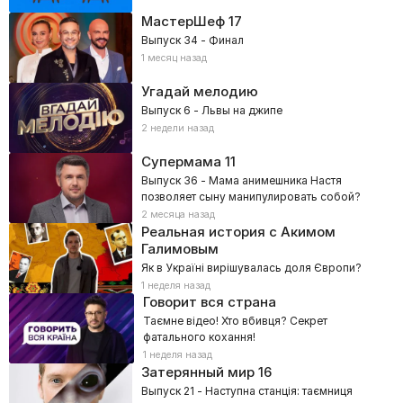
МастерШеф
17
Выпуск 34 - Финал
1 месяц назад
Угадай мелодию
Выпуск 6 - Львы на джипе
2 недели назад
Супермама
11
Выпуск 36 - Мама анимешника Настя
позволяет сыну манипулировать собой?
2 месяца назад
Реальная история с Акимом
Галимовым
Як в Україні вирішувалась доля Європи?
1 неделя назад
Говорит вся страна
Таємне відео! Хто вбивця? Секрет
фатального кохання!
1 неделя назад
Затерянный мир 16
Выпуск 21 - Наступна станція: таємниця