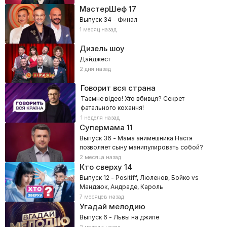
МастерШеф
17
Выпуск 34 - Финал
1 месяц назад
Дизель шоу
Дайджест
2 дня назад
Говорит вся страна
Таємне відео! Хто вбивця? Секрет
фатального кохання!
1 неделя назад
Супермама
11
Выпуск 36 - Мама анимешника Настя
позволяет сыну манипулировать собой?
2 месяца назад
Кто сверху
14
Выпуск 12 - Positiff, Люленов, Бойко vs
Мандзюк, Андраде, Кароль
7 месяцев назад
Угадай мелодию
Выпуск 6 - Львы на джипе