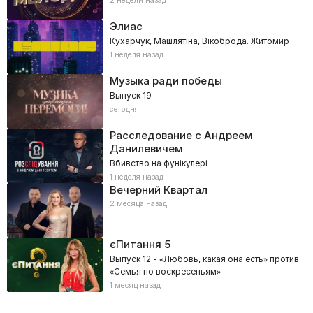
2 недели назад
Элиас
Кухарчук, Машлятіна, Вікоброда. Житомир
1 неделя назад
Музыка ради победы
Выпуск 19
сегодня
Расследование с Андреем
Данилевичем
Вбивство на фунікулері
1 неделя назад
Вечерний Квартал
2 месяца назад
єПитання
5
Выпуск 12 - «Любовь, какая она есть» против
«Семья по воскресеньям»
1 месяц назад