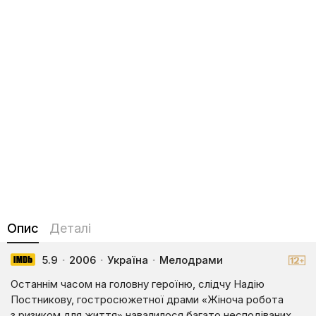
Опис
Деталі
5.9
·
2006
·
Україна
·
Мелодрами
Останнім часом на головну героїню, слідчу Надію
Постникову, гостросюжетної драми «Жіноча робота
з ризиком для життя» навалилося багато несподіваних