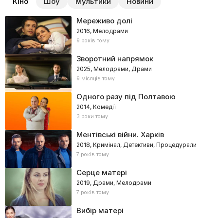
Кіно
Шоу
Мультики
Новини
Мереживо долі
2016, Мелодрами
9 років тому
Зворотний напрямок
2025, Мелодрами, Драми
9 місяців тому
Одного разу під Полтавою
2014, Комедії
3 роки тому
Ментівські війни. Харків
2018, Кримінал, Детективи, Процедурали
7 років тому
Серце матері
2019, Драми, Мелодрами
7 років тому
Вибір матері