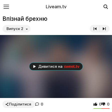
Liveam.tv
Впізнай брехню
Випуск 2
Дивитися на
Поділитися
0
0
0