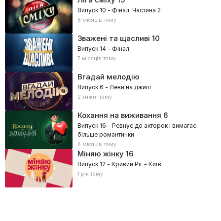
Випуск 10 - Фінал. Частина 2
8 місяців тому
Зважені та щасливі
10
Випуск 14 - Фінал
7 місяців тому
Вгадай мелодію
Випуск 6 - Леви на джипі
2 тижні тому
Кохання на виживання
6
Випуск 16 - Ревнує до акторок і вимагає
більше романтинки
6 місяців тому
Міняю жінку
16
Випуск 12 - Кривий Ріг – Київ
1 рік тому