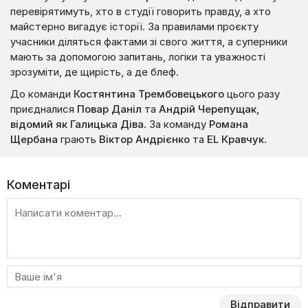
перевірятимуть, хто в студії говорить правду, а хто
майстерно вигадує історії. За правилами проєкту
учасники діляться фактами зі свого життя, а суперники
мають за допомогою запитань, логіки та уважності
зрозуміти, де щирість, а де блеф.
До команди
Костянтина Трембовецького
цього разу
приєдналися
Повар Даніл
та
Андрій Черепущак,
відомий як Галицька Діва
. За команду
Романа
Щербана
грають
Віктор Андрієнко
та
EL Кравчук
.
Коментарі
Відправити