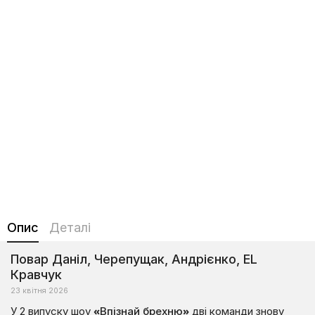
Опис
Деталі
Повар Даніл, Черепущак, Андрієнко, EL
Кравчук
23 квітня 2026
У 2 випуску шоу
«Впізнай брехню»
дві команди знову