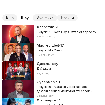
Кіно
Шоу
Мультики
Новини
Холостяк
14
Випуск 12 - Пост-шоу. Життя після проєкту
7 місяців тому
Мастер Шеф
17
Випуск 34 - Фінал
1 місяць тому
Дизель-шоу
Дайджест
2 дні тому
Супермама
11
Випуск 36 - Мама анімешника Настя
дозволяє синові маніпулювати собою?
2 місяці тому
Хто зверху
14