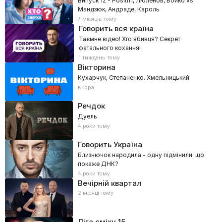
Випуск 12 - Positiff, Люленов, Бойко vs
Мандзюк, Андраде, Кароль
7 місяців тому
Говорить вся країна
Таємне відео! Хто вбивця? Секрет
фатального кохання!
1 тиждень тому
Вікторина
Кухарчук, Степаненко. Хмельницький
вчора
Речдок
Дуель
4 роки тому
Говорить Україна
Близнючок народила - одну підмінили: що
покаже ДНК?
4 роки тому
Вечірній квартал
2 місяці тому
Ліга сміху
15