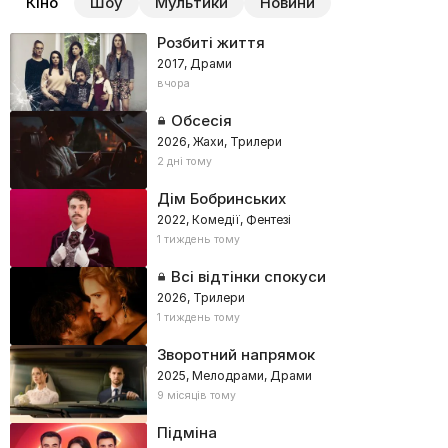
Кіно
Шоу
Мультики
Новини
Розбиті життя
2017, Драми
вчора
Обсесія
2026, Жахи, Трилери
2 дні тому
Дім Бобринських
2022, Комедії, Фентезі
1 тиждень тому
Всі відтінки спокуси
2026, Трилери
1 тиждень тому
Зворотний напрямок
2025, Мелодрами, Драми
9 місяців тому
Підміна