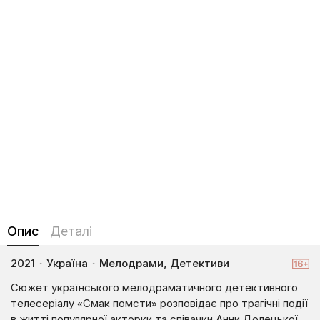
Опис
Деталі
2021
·
Україна
·
Мелодрами, Детективи
Сюжет українського мелодраматичного детективного
телесеріалу «Смак помсти» розповідає про трагічні події
в житті популярної акторки та співачки Анни Долецької,