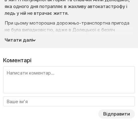
яка одного дня потрапляє в жахливу автокатастрофу і
ледь у ній не втрачає життя.
При цьому моторошна дорожньо-транспортна пригода
не була випадковістю, адже в Долецької є безліч
недоброзичливців і заздрісників, які були б раді її
Читати далі
позбутися. Ба більше, всі вважають, що артистка дійсно
загинула, але Анні вдається вижити завдяки знахарці, яка
поставила її на ноги. Прийшовши до тями, Анна починає
Коментарі
збирати пазл і приходить до висновку, що аварію
підлаштував її чоловік-продюсер за допомогою своєї
асистентки.
Повністю оговтавшись від наслідків аварії, Долецька
вирішує таємно повернутися до столиці з метою
помститися за зруйноване життя. Змінивши практично
до невпізнання власну зовнішність за допомогою
Відправити
пластичної операції, Долецька починає зводити рахунки
зі зрадниками. Але до чого це призведе? І про які
секрети їй належить дізнатися?