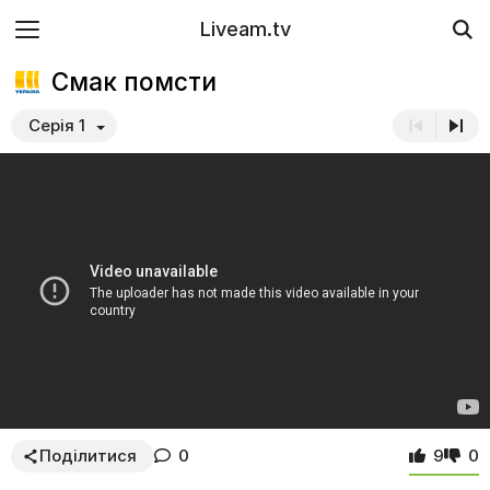
Liveam.tv
Смак помсти
Серія 1
Поділитися
0
9
0