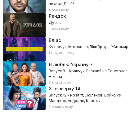
покаже ДНК?
4 роки тому
Речдок
Дуель
4 роки тому
Еліас
Кухарчук, Машлятіна, Вікоброда. Житомир
1 тиждень тому
Я люблю Україну
7
Випуск 8 - Кравчук, Гладкий vs Товстолєс,
Нікітіна
3 місяці тому
Хто зверху
14
Випуск 12 - Positiff, Люленов, Бойко vs
Мандзюк, Андраде, Кароль
7 місяців тому