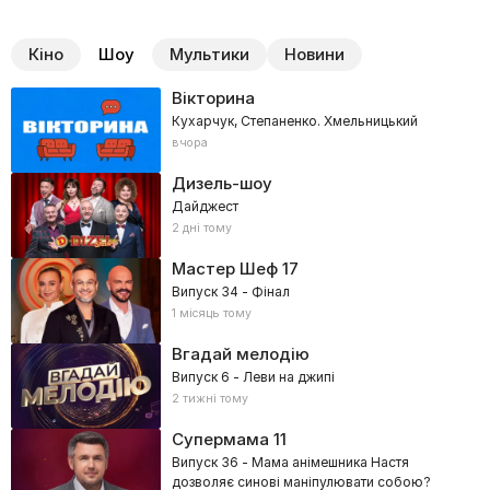
Кіно
Шоу
Мультики
Новини
Вікторина
Кухарчук, Степаненко. Хмельницький
вчора
Дизель-шоу
Дайджест
2 дні тому
Мастер Шеф
17
Випуск 34 - Фінал
1 місяць тому
Вгадай мелодію
Випуск 6 - Леви на джипі
2 тижні тому
Супермама
11
Випуск 36 - Мама анімешника Настя
дозволяє синові маніпулювати собою?