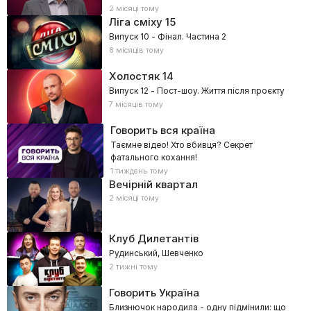
2 місяці тому
Ліга сміху
15
Випуск 10 - Фінал. Частина 2
8 місяців тому
Холостяк
14
Випуск 12 - Пост-шоу. Життя після проєкту
7 місяців тому
Говорить вся країна
Таємне відео! Хто вбивця? Секрет
фатального кохання!
1 тиждень тому
Вечірній квартал
2 місяці тому
Клуб Дилетантів
Рудинський, Шевченко
2 тижні тому
Говорить Україна
Близнючок народила - одну підмінили: що