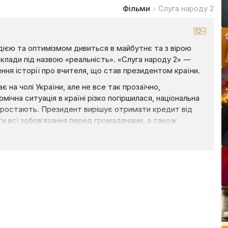
Фільми
Слуга народу 2
дією та оптимізмом дивиться в майбутнє та з вірою
склади під назвою «реальність». «Слуга народу 2» —
ння історії про вчителя, що став президентом країни.
на чолі України, але не все так прозаїчно,
мічна ситуація в країні різко погіршилася, національна
 зростають. Президент вирішує отримати кредит від
ти всі зобов’язання перед громадянами, а також
державі потрібно ухвалити низку реформ, які
.
справжній тур країною для того, щоб домогтися свого,
, а також «тітушок».