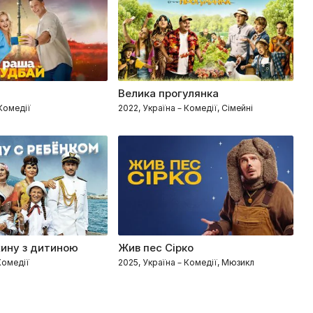
Велика прогулянка
Б
елодрами
 Комедії
2022, Україна – Комедії, Сімейні
20
ину з дитиною
Жив пес Сірко
Н
Комедії
2025, Україна – Комедії, Мюзикл
20