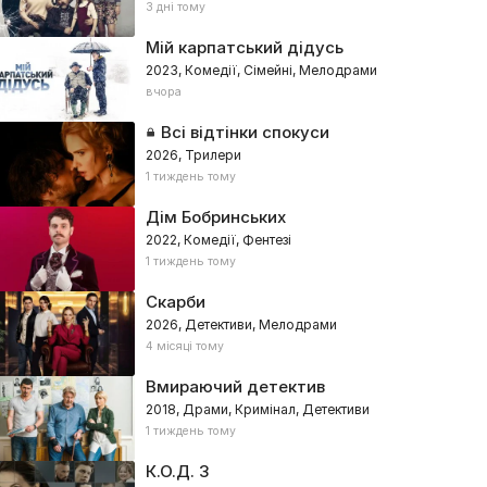
3 дні тому
Мій карпатський дідусь
2023, Комедії, Сімейні, Мелодрами
вчора
Всі відтінки спокуси
2026, Трилери
1 тиждень тому
Дім Бобринських
2022, Комедії, Фентезі
1 тиждень тому
Скарби
2026, Детективи, Мелодрами
4 місяці тому
Вмираючий детектив
2018, Драми, Кримінал, Детективи
1 тиждень тому
К.О.Д. 3