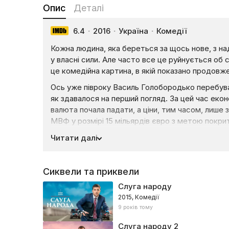
Опис
Деталі
6.4
·
2016
·
Україна
·
Комедії
Кожна людина, яка береться за щось нове, з на
у власні сили. Але часто все це руйнується об 
це комедійна картина, в якій показано продовже
Ось уже півроку Василь Голобородько перебуває 
як здавалося на перший погляд. За цей час еконо
валюта почала падати, а ціни, тим часом, лише
МВФ у розмірі 15 мільярдів євро з метою покри
загалом стабілізувати ситуацію. Але для цього 
Читати далі
блокуються у Верховній раді коаліцією олігархів
Тоді Василь Голобородько вирішує влаштувати 
Сиквели та приквели
але на його шляху трапляються безліч перешкод
Слуга народу
2015, Комедії
9 років тому
Слуга народу
2