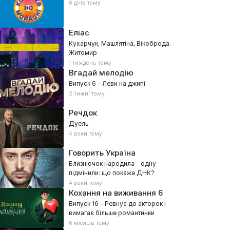
6 днів тому
Еліас
Кухарчук, Машлятіна, Вікоброда.
Житомир
1 тиждень тому
Вгадай мелодію
Випуск 6 - Леви на джипі
2 тижні тому
Речдок
Дуель
4 роки тому
Говорить Україна
Близнючок народила - одну
підмінили: що покаже ДНК?
4 роки тому
Кохання на виживання
6
Випуск 16 - Ревнує до акторок і
вимагає більше романтинки
6 місяців тому