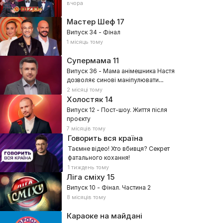
вчора
Мастер Шеф
17
Випуск 34 - Фінал
1 місяць тому
Супермама
11
Випуск 36 - Мама анімешника Настя
дозволяє синові маніпулювати
собою?
2 місяці тому
Холостяк
14
Випуск 12 - Пост-шоу. Життя після
проєкту
7 місяців тому
Говорить вся країна
Таємне відео! Хто вбивця? Секрет
фатального кохання!
1 тиждень тому
Ліга сміху
15
Випуск 10 - Фінал. Частина 2
8 місяців тому
Караоке на майдані