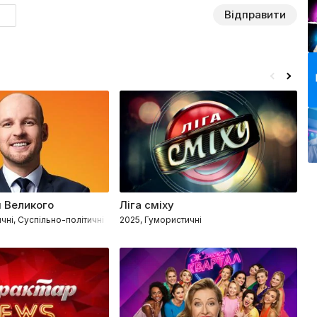
Відправити
я Великого
Ліга сміху
К
чні, Суспільно-політичні
2025, Гумористичні
20