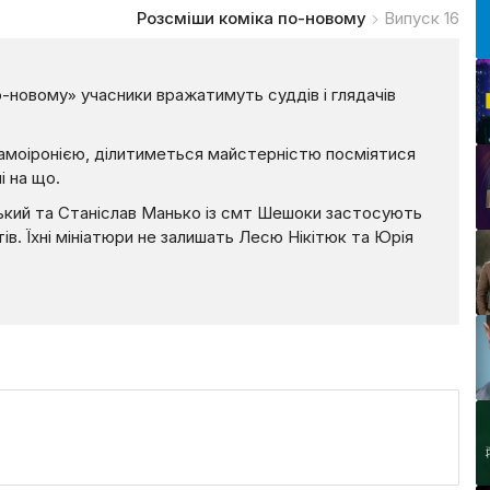
Розсміши коміка по-новому
Випуск 16
-новому» учасники вражатимуть суддів і глядачів
самоіронією, ділитиметься майстерністю посміятися
і на що.
ький та Станіслав Манько із смт Шешоки застосують
ів. Їхні мініатюри не залишать Лесю Нікітюк та Юрія