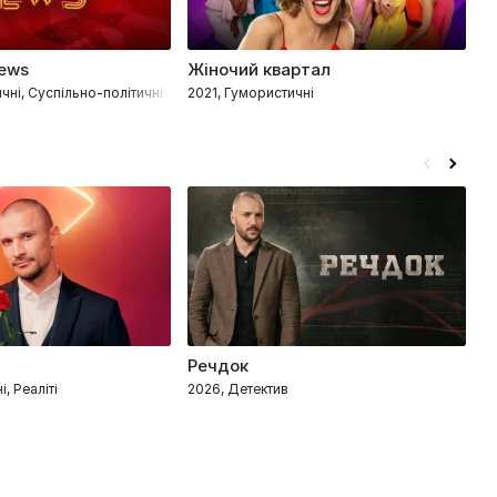
ews
Жіночий квартал
І
чні, Суспільно-політичні
2021, Гумористичні
20
Речдок
Г
, Реаліті
2026, Детектив
20