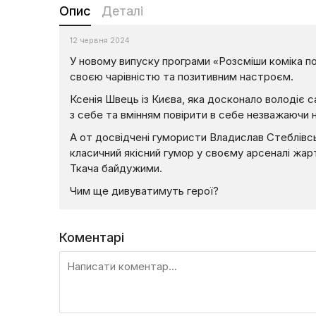
Опис
Деталі
12 червня 2024
У новому випуску програми «Розсміши коміка по
своєю чарівністю та позитивним настроєм.
Ксенія Швець із Києва, яка досконало володіє 
з себе та вмінням повірити в себе незважаючи н
А от досвідчені гумористи Владислав Стеблівс
класичний якісний гумор у своєму арсеналі жарт
Ткача байдужими.
Чим ще дивуватимуть герої?
Коментарі