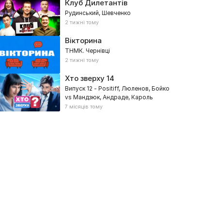
Клуб Дилетантів
Рудинський, Шевченко
2 тижні тому
Вікторина
ТНМК. Чернівці
2 тижні тому
Хто зверху
14
Випуск 12 - Positiff, Люленов, Бойко
vs Мандзюк, Андраде, Кароль
7 місяців тому
иїв Вечірній
Improv Live Show
17, Розважальні, Гумористичні
2023, Гумористичні, Розважальні