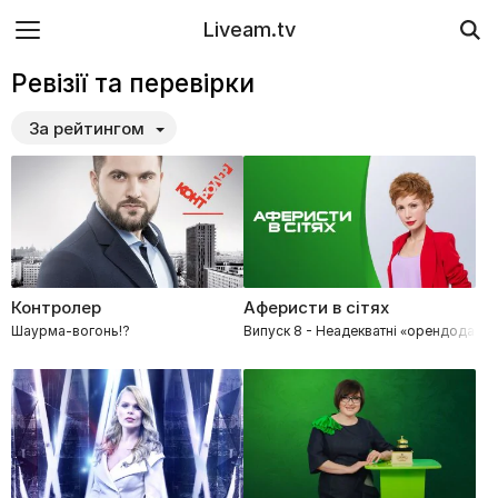
Liveam.tv
Ревізії та перевірки
За рейтингом
Контролер
Аферисти в сітях
Шаурма-вогонь!?
Випуск 8 - Неадекватні «орендодавці»