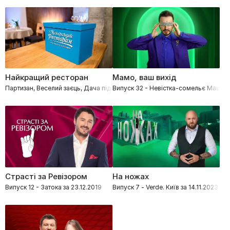
Найкращий ресторан
Мамо, ваш вихід
Партизан, Веселий заєць, Дача під Києвом
Випуск 32 - Невістка-сомельє Маша щ
Страсті за Ревізором
На ножах
Випуск 12 - Затока за 23.12.2019
Випуск 7 - Verde. Київ за 14.11.2023