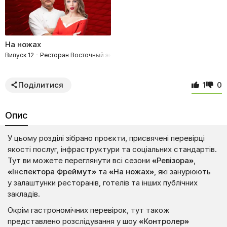
На ножах
Випуск 12 - Ресторан Восточный экспресс в Киеве за 25.04.2017
Поділитися
1
0
Опис
У цьому розділі зібрано проєкти, присвячені перевірці
якості послуг, інфраструктури та соціальних стандартів.
Тут ви можете переглянути всі сезони
«Ревізора»
,
«Інспектора Фреймут»
та
«На ножах»
, які занурюють
у залаштунки ресторанів, готелів та інших публічних
закладів.
Окрім гастрономічних перевірок, тут також
представлено розслідування у шоу
«Контролер»