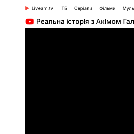
Liveam.tv
ТБ
Серіали
Фільми
Муль
Реальна історія з Акімом Га