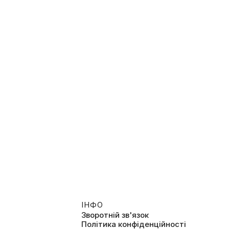
луб Дилетантів
Ramina
26, Інтелектуальне, Розважальні
2026, Інтерв'ю, Зірки
ІНФО
Зворотній зв'язок
Політика конфіденційності