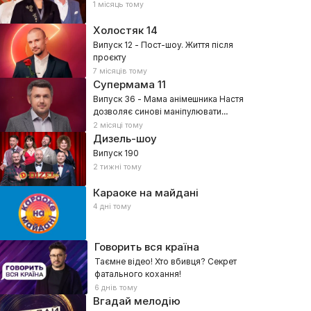
1 місяць тому
Холостяк
14
Випуск 12 - Пост-шоу. Життя після
проєкту
7 місяців тому
Супермама
11
Випуск 36 - Мама анімешника Настя
дозволяє синові маніпулювати
собою?
2 місяці тому
Дизель-шоу
Випуск 190
2 тижні тому
Караоке на майдані
4 дні тому
Говорить вся країна
Таємне відео! Хто вбивця? Секрет
фатального кохання!
6 днів тому
Вгадай мелодію