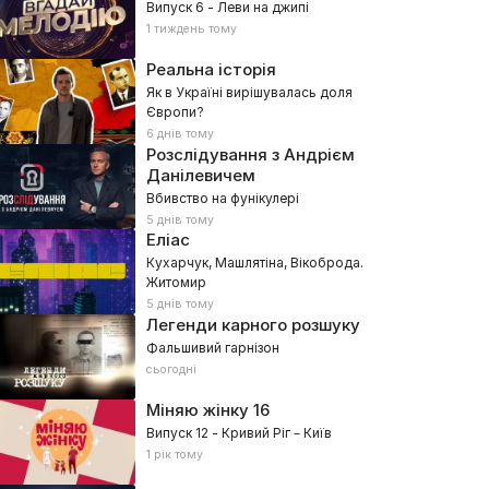
Випуск 6 - Леви на джипі
1 тиждень тому
Реальна історія
Як в Україні вирішувалась доля
Європи?
6 днів тому
Розслідування з Андрієм
Данілевичем
Вбивство на фунікулері
5 днів тому
Еліас
Кухарчук, Машлятіна, Вікоброда.
Житомир
5 днів тому
Легенди карного розшуку
Фальшивий гарнізон
сьогодні
Міняю жінку
16
Випуск 12 - Кривий Ріг – Київ
1 рік тому