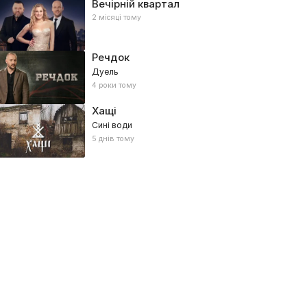
Вечірній квартал
2 місяці тому
Речдок
Дуель
4 роки тому
Хащі
Сині води
5 днів тому
сторія з Братами Капрановими
Загін Кіноманів