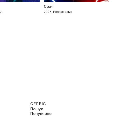
Срач
К
ьні
2026, Розважальні
20
СЕРВІС
Пошук
Популярне