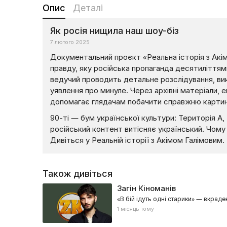
Опис
Деталі
Як росія нищила наш шоу-біз
7 лютого 2025
Документальний проєкт «Реальна історія з Акі
правду, яку російська пропаганда десятиліття
ведучий проводить детальне розслідування, вик
уявлення про минуле. Через архівні матеріали, 
допомагає глядачам побачити справжню картину
90-ті — бум української культури: Територія А
російський контент витісняє український. Чому
Дивіться у Реальній історії з Акімом Галімовим.
Також дивіться
Загін Кіноманів
«В бій ідуть одні старики» — вкрад
1 місяць тому