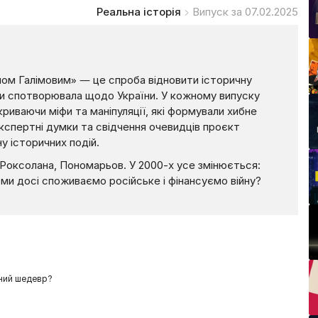
Реальна історія
Випуск за 07.02.2025
мом Галімовим» — це спроба відновити історичну
ми спотворювала щодо України. У кожному випуску
риваючи міфи та маніпуляції, які формували хибне
експертні думки та свідчення очевидців проєкт
 історичних подій.
, Роксолана, Пономарьов. У 2000-х усе змінюється:
 ми досі споживаємо російське і фінансуємо війну?
ений шедевр?