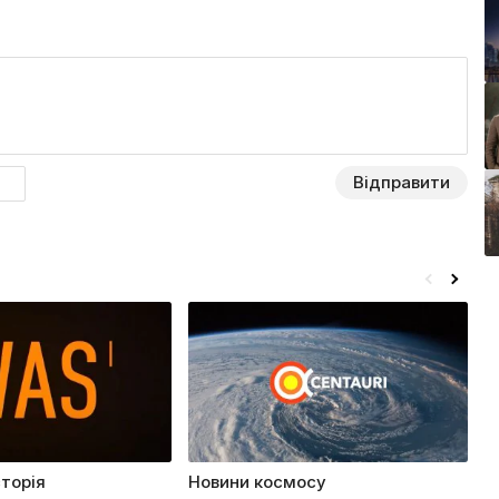
Відправити
сторія
Новини космосу
І