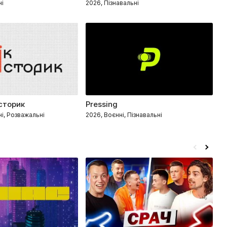
ні
2026, Пізнавальні
20
історик
Pressing
І
ні, Розважальні
2026, Воєнні, Пізнавальні
20