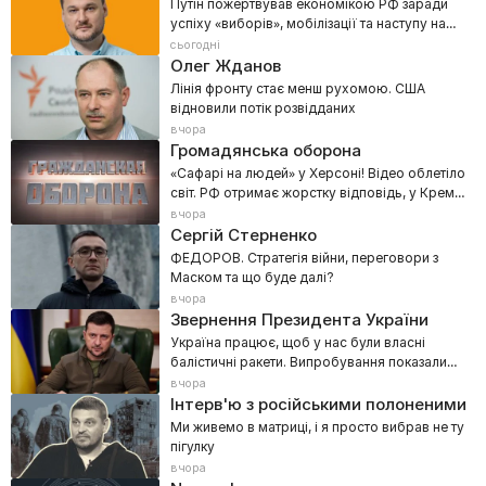
Путін пожертвував економікою РФ заради
успіху «виборів», мобілізації та наступу на
Донбасі
сьогодні
Олег Жданов
Лінія фронту стає менш рухомою. США
відновили потік розвідданих
вчора
Громадянська оборона
«Сафарі на людей» у Херсоні! Відео облетіло
світ. РФ отримає жорстку відповідь, у Кремлі
затремтіли
вчора
Сергій Стерненко
ФЕДОРОВ. Стратегія війни, переговори з
Маском та що буде далі?
вчора
Звернення Президента України
Україна працює, щоб у нас були власні
балістичні ракети. Випробування показали
хороші перспективи
вчора
Інтерв'ю з російськими полоненими
Ми живемо в матриці, і я просто вибрав не ту
пігулку
вчора