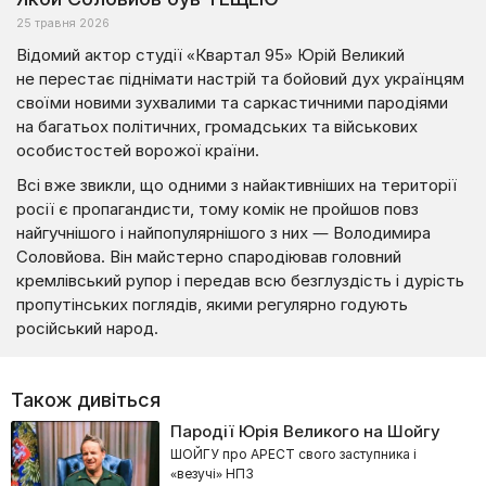
25 травня 2026
Відомий актор студії «Квартал 95» Юрій Великий
не перестає піднімати настрій та бойовий дух українцям
своїми новими зухвалими та саркастичними пародіями
на багатьох політичних, громадських та військових
особистостей ворожої країни.
Всі вже звикли, що одними з найактивніших на території
росії є пропагандисти, тому комік не пройшов повз
найгучнішого і найпопулярнішого з них — Володимира
Соловйова. Він майстерно спародіював головний
кремлівський рупор і передав всю безглуздість і дурість
пропутінських поглядів, якими регулярно годують
російський народ.
Також дивіться
Пародії Юрія Великого на Шойгу
ШОЙГУ про АРЕСТ свого заступника і
«везучі» НПЗ