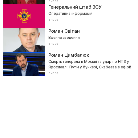
сталося в суді?
вчора
Генеральний штаб ЗСУ
Оперативна інформація
вчора
Роман Світан
Воєнне зведення
вчора
Роман Цимбалюк
Смерть генерала в Москві та удар по НПЗ у
Ярославлі: Путін у бункері, Скабєєва в ефірі!
вчора