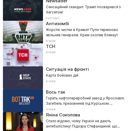
Newsader
Сенсаційний скандал: Трамп посварився з
Хегсетом!
сьогодні
Антизомбі
Жорсткі чистки в Кремлі! Путін терміново
звільнив генералів. Крим охопив блекаут
вчора
ТСН
вчора
Ситуація на фронті
Карта бойових дій
вчора
Вось так
Горить нафтопереробний завод у Ярославлі.
Загибель призовників під Курськом.
Атаковано корабель із зерном
вчора
Яніна Соколова
Стало відомо, чому Україні не дають
антибалістику! Підозра Стефанішиній: що