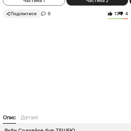
Частина 1
Частина 2
Поділитися
0
13
4
Опис
Деталі
Якби Соловйов був ТЕЩЕЮ