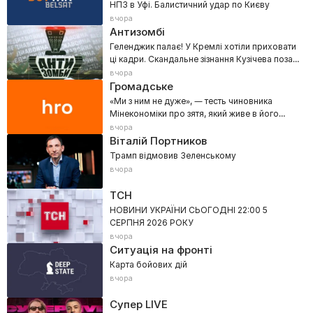
НПЗ в Уфі. Балистичний удар по Києву
вчора
Антизомбі
Геленджик палає! У Кремлі хотіли приховати
ці кадри. Скандальне зізнання Кузічева поза
ефіром
вчора
Громадське
«Ми з ним не дуже», — тесть чиновника
Мінекономіки про зятя, який живе в його
будинку в Козині
вчора
Віталій Портников
Трамп відмовив Зеленському
вчора
ТСН
НОВИНИ УКРАЇНИ СЬОГОДНІ 22:00 5
СЕРПНЯ 2026 РОКУ
вчора
Ситуація на фронті
Карта бойових дій
вчора
Супер LIVE