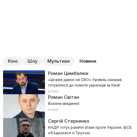
Кіно
Шоу
Мультики
Новини
Роман Цимбалюк
«Це вже давно не СВО»: Кремль наказав
готуватися до помсти українців за Київ!
вчора
Роман Світан
Воєнне зведення
вчора
Сергій Стерненко
КНДР готує ракетні атаки проти України. ФСБ
обʼєдналася із Трухою