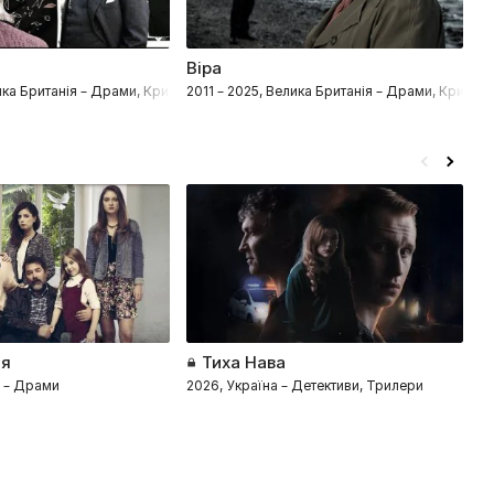
Віра
Р
фія
ка Британія – Драми, Кримінал, Детективи
2011 – 2025, Велика Британія – Драми, Криміна
20
тя
Тиха Нава
а – Драми
2026, Україна – Детективи, Трилери
2