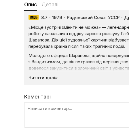
Опис
Деталі
8.7
·
1979
·
Радянський Союз, УССР
·
Др
«Місце зустрічі змінити не можна» — легендарн
роботу начальника відділу карного розшуку Глі
Шарапова. Дія цієї художньої картини відбуваєть
перебувала країна після таких трагічних подій.
Молодого офіцера Шарапова, щойно повернувшис
з бандитизмом, де він потрапив під керівництв
довелося зануритися в злочинний світ з убивств
загинув колега-міліціонер. Першою справою нов
Читати далі
Це розслідування зіштовхує міліціонерів із гол
між Шараповим і Жигловим зав’язується міцна
з найнебезпечніших ситуацій.
Коментарі
Дивіться телевізійний фільм «Місце зустрічі зм