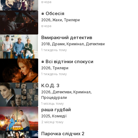
вчора
Обсесія
2026, Жахи, Трилери
вчора
Вмираючий детектив
2018, Драми, Кримінал, Детективи
1 тиждень тому
Всі відтінки спокуси
2026, Трилери
1 тиждень тому
К.О.Д. 3
2026, Детективи, Кримінал,
Процедурали
1 місяць тому
раша гудбай
2025, Комедії
2 місяці тому
Парочка слідчих 2