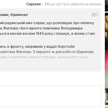
Серіали
Місце зустрічі змінити не можна
ами, Кримінал
ий радянський міні-серіал, що розповідає про нелегку
ба Жиглова і його вірного помічника Володимира
ся в москві восени 1945 року і показує, в якому стані
ь із фронту, направили у відділ боротьби
о капітана Жиглова. З першого ж дня роботи Шарапову
ами, гонитвами і перестрілками, коли на його очах
ачка стало вбивство молодої жінки Груздєвої.
овними бандитськими угрупованнями столиці. На службі
 дружба, яка допомагає їм вибиратися неушкодженими
інити не можна» на нашому сайті Liveam.TV.