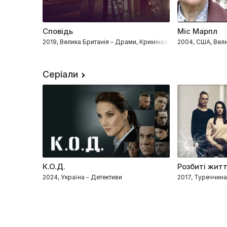
Сповідь
Міс Марпл
2019, Велика Британія – Драми, Кримінал, Детективи, Біогра
2004, США, Вели
Серіали
К.О.Д.
Розбиті жит
2024, Україна – Детективи
2017, Туреччин