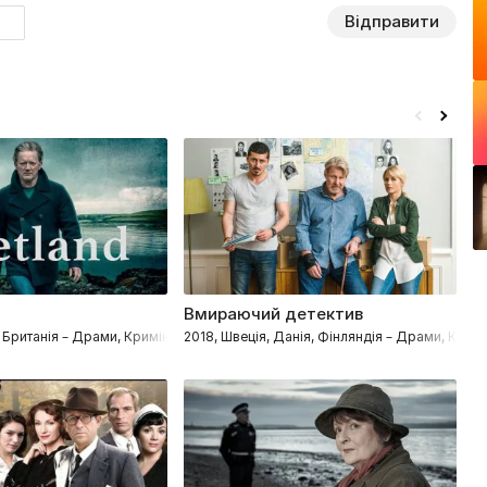
Відправити
Вмираючий детектив
Я
оцедурали
а Британія – Драми, Кримінал, Детективи
2018, Швеція, Данія, Фінляндія – Драми, Крим
20