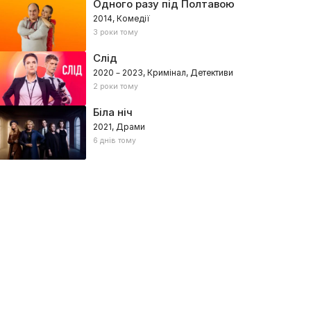
Одного разу під Полтавою
2014, Комедії
3 роки тому
Слід
2020 – 2023, Кримінал, Детективи
2 роки тому
Біла ніч
2021, Драми
6 днів тому
 зрікаюсь
Затока
інал, Детективи
23, Україна – Мелодрами, Детективи, Кримінал
2019, Велика Британія – Драми,