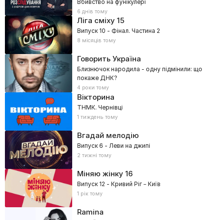
Вбивство на фунікулері
6 днів тому
Ліга сміху
15
Випуск 10 - Фінал. Частина 2
8 місяців тому
Говорить Україна
Близнючок народила - одну підмінили: що
покаже ДНК?
4 роки тому
Вікторина
ТНМК. Чернівці
1 тиждень тому
Вгадай мелодію
Випуск 6 - Леви на джипі
2 тижні тому
Міняю жінку
16
Випуск 12 - Кривий Ріг – Київ
1 рік тому
Ramina