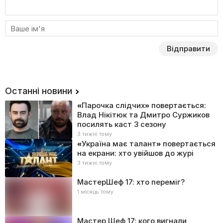
Відправити
Останні новини
«Парочка слідчих» повертається:
Влад Нікітюк та Дмитро Суржиков
посилять каст 3 сезону
3 тижні тому
«Україна має талант» повертається
на екрани: хто увійшов до журі
3 тижні тому
МастерШеф 17: хто переміг?
1 місяць тому
Мастер Шеф 17: кого вигнали