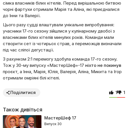
сімка власників білих кітелів. Перед вирішальною битвою
чорні фартухи отримали Марія та Аліна, які приєдналися
до Інни та Валерії.
Цього разу судді влаштували унікальне випробування:
учасники 17-го сезону зійшлися у кулінарному двобої з
власниками білих кітелів минулих років. Команди мали
створити сет із чотирьох страв, а переможців визначали
під час сліпої дегустації.
З рахунком 2:1 перемогу здобула команда 17-го сезону.
Тож у 30-му випуску «МастерШеф»-17
ніхто не покинув
проєкт, а Інна, Марія, Юлія, Валерія, Аліна, Микита та Ігор
отримали омріяні білі кітелі.
Поділитися
1
1
Також дивіться
МастерШеф
17
Випуск 30