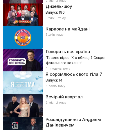
2 місяці тому
Дизель-шоу
Випуск 190
3 тижні тому
Караоке на майдані
5 днів тому
Говорить вся країна
Таємне відео! Хто вбивця? Секрет
фатального кохання!
1 тиждень тому
Я соромлюсь свого тіла
7
Випуск 14
5 років тому
Вечірній квартал
2 місяці тому
Розслідування з Андрієм
Данілевичем