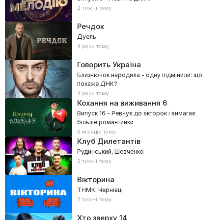
2 тижні тому
Речдок
Дуель
4 роки тому
Говорить Україна
Близнючок народила - одну підмінили: що
покаже ДНК?
4 роки тому
Кохання на виживання
6
Випуск 16 - Ревнує до акторок і вимагає
більше романтинки
6 місяців тому
Клуб Дилетантів
Рудинський, Шевченко
2 тижні тому
Вікторина
ТНМК. Чернівці
2 тижні тому
Хто зверху
14