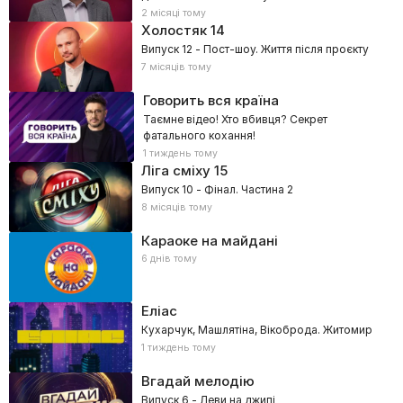
2 місяці тому
Холостяк
14
Випуск 12 - Пост-шоу. Життя після проєкту
7 місяців тому
Говорить вся країна
Таємне відео! Хто вбивця? Секрет
фатального кохання!
1 тиждень тому
Ліга сміху
15
Випуск 10 - Фінал. Частина 2
8 місяців тому
Караоке на майдані
6 днів тому
Еліас
Кухарчук, Машлятіна, Вікоброда. Житомир
1 тиждень тому
Вгадай мелодію
Випуск 6 - Леви на джипі