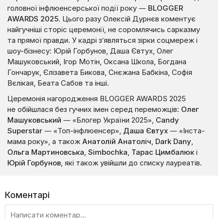
головної інфлюенсерської події року —
BLOGGER
AWARDS 2025
. Цього разу Олексій Дурнєв коментує
найгучніші сторіс церемонії, не соромлячись сарказму
та прямої правди. У кадрі з’являться зірки соцмереж і
шоу-бізнесу: Юрій Горбунов, Даша Євтух, Олег
Машуковський, Ігор Мотін, Оксана Школа, Богдана
Гончарук, Єлізавета Бикова, Снєжана Бабкіна, Софія
Вєлікая, Беата Сабов та інші.
Церемонія нагородження BLOGGER AWARDS 2025
не обійшлася без гучних імен серед переможців:
Олег
Машуковський
— «Блогер України 2025»,
Candy
Superstar
— «Топ-інфлюенсер»,
Даша Євтух
— «Інста-
мама року», а також
Анатолій Анатоліч
,
Dark Dany
,
Ольга Мартиновська
,
Simbochka
,
Тарас Цимбалюк
і
Юрій Горбунов
, які також увійшли до списку лауреатів.
Коментарі