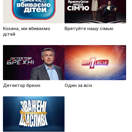
Кохана, ми вбиваємо
Врятуйте нашу сімью
дітей
Детектор брехні
Один за всіх