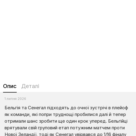
Опис
Деталі
1 липня 2026
Бельгія та Сенегал підходять до очної зустрічі в плейоф
як команди, які попри труднощі пробилися далі й тепер
отримали шанс зробити ще один крок уперед. Бельгійці
врятували свій груповий етап потужним матчем проти
Нової Зеландії, тоді як Сенегал увірвався до 1/16 фіналу