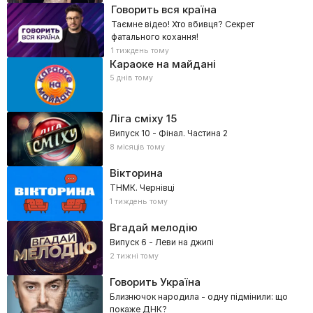
Говорить вся країна
Таємне відео! Хто вбивця? Секрет
фатального кохання!
1 тиждень тому
Караоке на майдані
5 днів тому
Ліга сміху
15
Випуск 10 - Фінал. Частина 2
8 місяців тому
Вікторина
ТНМК. Чернівці
1 тиждень тому
Вгадай мелодію
Випуск 6 - Леви на джипі
2 тижні тому
Говорить Україна
Близнючок народила - одну підмінили: що
покаже ДНК?