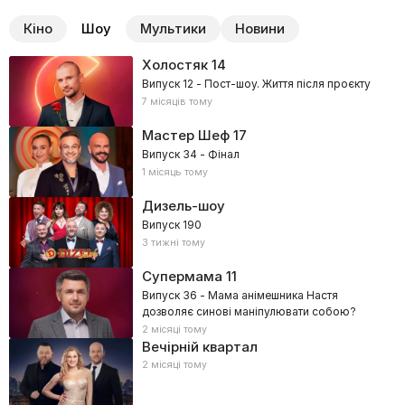
Кіно
Шоу
Мультики
Новини
Холостяк
14
Випуск 12 - Пост-шоу. Життя після проєкту
7 місяців тому
Мастер Шеф
17
Випуск 34 - Фінал
1 місяць тому
Дизель-шоу
Випуск 190
3 тижні тому
Супермама
11
Випуск 36 - Мама анімешника Настя
дозволяє синові маніпулювати собою?
2 місяці тому
Вечірній квартал
2 місяці тому