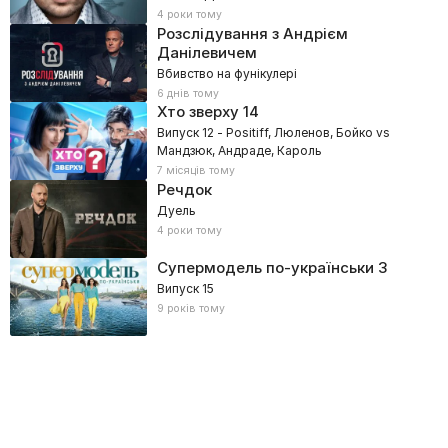
4 роки тому
Розслідування з Андрієм
Данілевичем
Вбивство на фунікулері
6 днів тому
Хто зверху
14
Випуск 12 - Positiff, Люленов, Бойко vs
Мандзюк, Андраде, Кароль
7 місяців тому
Речдок
Дуель
4 роки тому
Супермодель по-українськи
3
Випуск 15
9 років тому