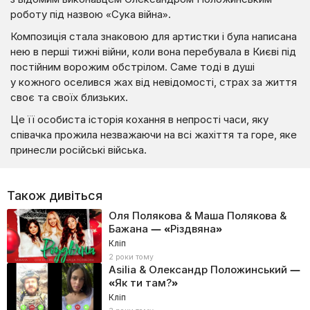
роботу під назвою «Сука війна».
Композиція стала знаковою для артистки і була написана
нею в перші тижні війни, коли вона перебувала в Києві під
постійним ворожим обстрілом. Саме тоді в душі
у кожного оселився жах від невідомості, страх за життя
своє та своїх близьких.
Це її особиста історія кохання в непрості часи, яку
співачка прожила незважаючи на всі жахіття та горе, яке
принесли російські війська.
Також дивіться
Оля Полякова & Маша Полякова &
Бажана — «Різдвяна»
Кліп
2 роки тому
Asilia & Олександр Положинський —
«Як ти там?»
Кліп