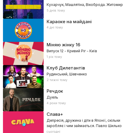
Кухарчук, Машлятіна, Вікоброда. Житомир
5 днів тому
Караоке на майдані
4 дні тому
Міняю жінку
16
Випуск 12 - Кривий Ріг – Київ
1 рік тому
Клуб Дилетантів
Рудинський, Шевченко
2 тижні тому
Речдок
Дуель
4 роки тому
Слава+
Депресія, дружина і діти в Японії, скільки
заробляє і чим займається. Павло Шилько
сьогодні