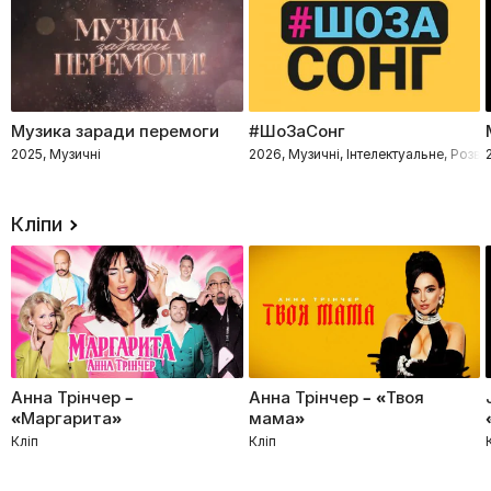
Музика заради перемоги
#ШоЗаСонг
2025, Музичні
2026, Музичні, Інтелектуальне, Розв
Кліпи
Анна Трінчер –
Анна Трінчер – «Твоя
«Маргарита»
мама»
Кліп
Кліп