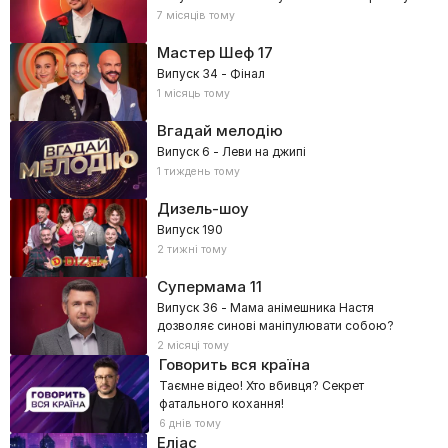
7 місяців тому
Мастер Шеф
17
Випуск 34 - Фінал
1 місяць тому
Вгадай мелодію
Випуск 6 - Леви на джипі
1 тиждень тому
Дизель-шоу
Випуск 190
2 тижні тому
Супермама
11
Випуск 36 - Мама анімешника Настя
дозволяє синові маніпулювати собою?
2 місяці тому
Говорить вся країна
Таємне відео! Хто вбивця? Секрет
фатального кохання!
6 днів тому
Еліас