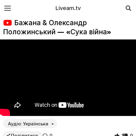
Liveam.tv
Бажана & Олександр
Положинський — «Сука війна»
Аудіо:
Українська
Поділитися
0
1
0