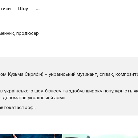
тики
Шоу
…
ьменник, продюсер
ом Кузьма Скрябін) – український музикант, співак, компози
в українського шоу-бізнесу та здобув широку популярність як
 допомагав українській армії.
 автокатастрофі.