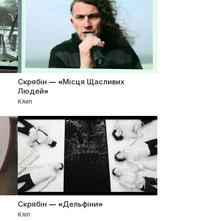
Скрябін — «Місця Щасливих
Людей»
Клип
Скрябін — «Дельфіни»
Кліп