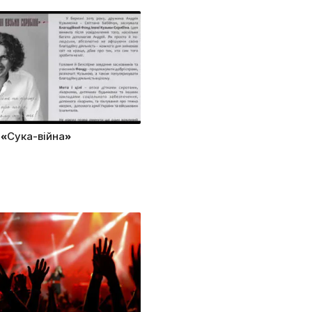
 «Сука-війна»