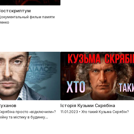
Постскриптум
 Документальный фильм памяти
менко
Суханов
Історія Кузьми Скрябіна
 Скрябіна просто «відключили»?
11.01.2023 • Хто такий Кузьма Скрябін?
ійну та містику в будинку