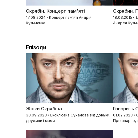
Скрябін. Концерт пам'яті
Скрябин. 
17.08.2024 • Концерт пам'яті Андрія
18.03.2015 •
Кузьменка
Андрея Кузь
Епізоди
Жінки Скрябіна
Говорить 
30.09.2023 • Ексклюзив Суханова від доньки,
01.02.2023 •
дружини і мами
Про аварію, в
Кузьми