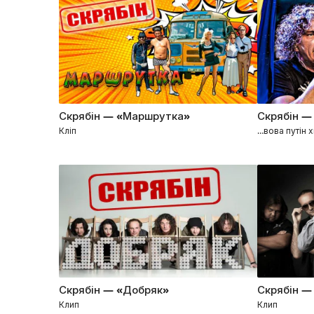
Скрябін — «Маршрутка»
Скрябін —
Кліп
…вова путін 
Скрябін — «Добряк»
Скрябін —
Клип
Клип