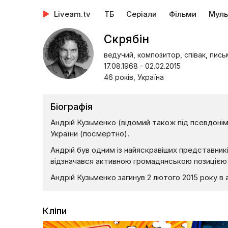
Liveam.tv
ТБ
Серіали
Фільми
Муль
Скрябін
ведучий, композитор, співак, пис
17.08.1968 - 02.02.2015
46 років, Україна
Біографія
Андрій Кузьменко (відомий також під псевдонім
України (посмертно).
Андрій був одним із найяскравіших представникі
відзначався активною громадянською позицією і
Андрій Кузьменко загинув 2 лютого 2015 року в
Кліпи