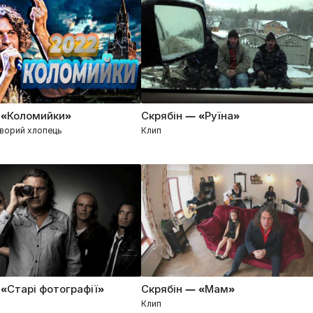
 «Коломийки»
Скрябін — «Руїна»
хворий хлопець
Клип
 «Старі фотографії»
Скрябін — «Мам»
Клип