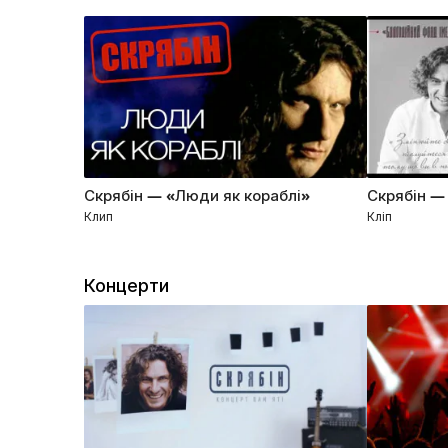
Скрябін — «Люди як кораблі»
Скрябін —
Клип
Кліп
Концерти