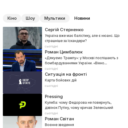
Кіно
Шоу
Мультики
Новини
Сергій Стерненко
Україна вже має балістику, але є нюанс. Що
страшніше за Іскандери?
сьогодні
Роман Цимбалюк
«Дякуємо Трампу»: у Москві поспішають з
бомбардуваннями України. «Вікно
можливостей незабаром закриється»!
сьогодні
Ситуація на фронті
Карта бойових дій
сьогодні
Pressing
Кулеба: чому Федорова не повернуть,
дзвінок Путіну, чому кричав Зеленський
сьогодні
Роман Світан
Воєнне зведення