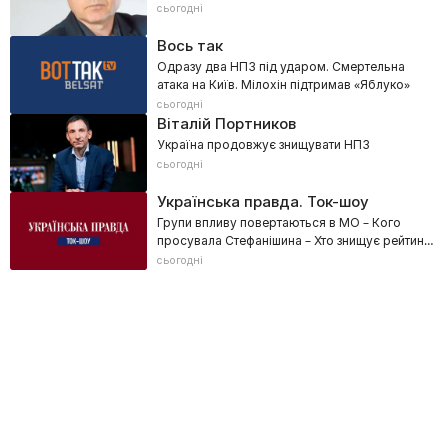
сьогодні
Вось так
Одразу два НПЗ під ударом. Смертельна
атака на Київ. Мілохін підтримав «Яблуко»
сьогодні
Віталій Портников
Україна продовжує знищувати НПЗ
сьогодні
Українська правда. Ток-шоу
Групи впливу повертаються в МО – Кого
просувала Стефанішина – Хто знищує рейтинг
Зеленського? – ТКАЧ
сьогодні