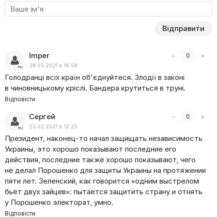
мовою про складні речі, а також орієнтуватиметься
на оптимізм, а не звинувачення у зраді.
Відправити
Розбір відомих версій події, пошук невідомих сторін
питання, а також яскрава подача стрічки новин — все
це чекає глядача в ефірі передачі «100 хвилин з Оксаною
Imper
−
+
0
Гутцайт». Розібратися у складному — легко й випуски
28.03.2021 в 16:58
передачі доведуть це.
Голодранці всіх країн об'єднуйтеся. Злодії в законі
в чиновницькому кріслі. Бандера крутиться в труні.
Відповісти
Сергей
−
+
0
22.02.2021 в 12:25
Президент, наконец-то начал защищать независимость
Украины, это хорошо показывают последние его
действия, последние также хорошо показывают, чего
не делал Порошенко для защиты Украины на протяжении
пяти лет. Зеленский, как говорится
«
одним выстрелом
бьёт двух зайцев»: пытается защитить страну и отнять
у Порошенко электорат, умно.
Відповісти