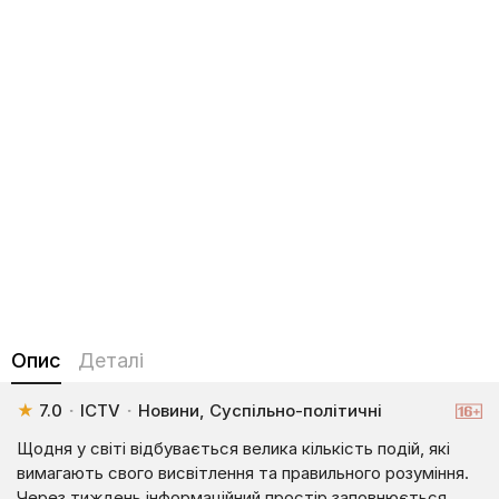
Опис
Деталі
★
7.0
·
ICTV
·
Новини, Суспільно-політичні
Щодня у світі відбувається велика кількість подій, які
вимагають свого висвітлення та правильного розуміння.
Через тиждень інформаційний простір заповнюється