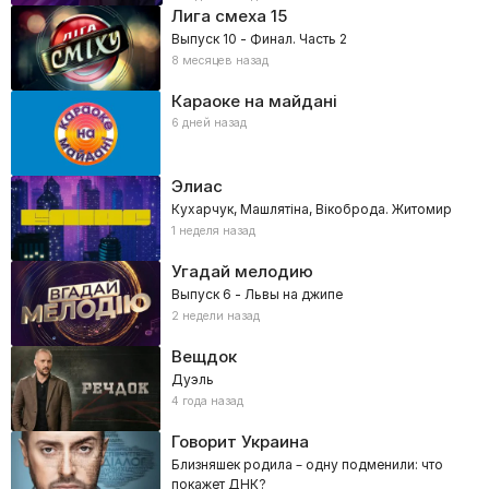
Лига смеха
15
Выпуск 10 - Финал. Часть 2
8 месяцев назад
Караоке на майдані
6 дней назад
Элиас
Кухарчук, Машлятіна, Вікоброда. Житомир
1 неделя назад
Угадай мелодию
Выпуск 6 - Львы на джипе
2 недели назад
Вещдок
Дуэль
4 года назад
Говорит Украина
Близняшек родила – одну подменили: что
покажет ДНК?