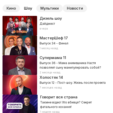
Кино
Шоу
Мультики
Новости
Дизель шоу
Дайджест
вчера
МастерШеф
17
Выпуск 34 - Финал
1 месяц назад
Супермама
11
Выпуск 36 - Мама анимешника Настя
позволяет сыну манипулировать собой?
2 месяца назад
Холостяк
14
Выпуск 12 - Пост-шоу. Жизнь после проекта
7 месяцев назад
Говорит вся страна
Таємне відео! Хто вбивця? Секрет
фатального кохання!
1 неделя назад