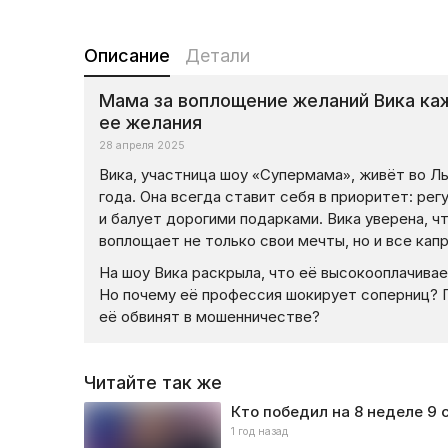
Описание
Детали
Мама за воплощение желаний Вика каж
ее желания
28 апреля 2025
Вика, участница шоу «Супермама», живёт во Л
года. Она всегда ставит себя в приоритет: ре
и балует дорогими подарками. Вика уверена, ч
воплощает не только свои мечты, но и все кап
На шоу Вика раскрыла, что её высокооплачива
Но почему её профессия шокирует соперниц? Пр
её обвинят в мошенничестве?
Читайте так же
Кто победил на 8 неделе 9
1 год назад