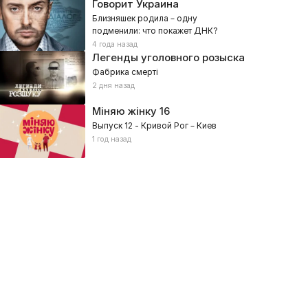
Говорит Украина
Близняшек родила – одну
подменили: что покажет ДНК?
4 года назад
Легенды уголовного розыска
Фабрика смерті
2 дня назад
Міняю жінку
16
Выпуск 12 - Кривой Рог – Киев
1 год назад