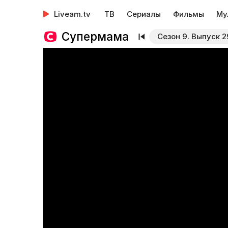
Liveam.tv
ТВ
Сериалы
Фильмы
Му
Супермама
Сезон 9. Выпуск 2