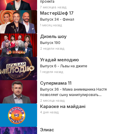
проекта
7 месяцев назад
МастерШеф
17
Выпуск 34 - Финал
1 месяц назад
Дизель шоу
Выпуск 190
2 недели назад
Угадай мелодию
Выпуск 6 - Львы на джипе
1 неделя назад
Супермама
11
Выпуск 36 - Мама анимешника Настя
позволяет сыну манипулировать
собой?
2 месяца назад
Караоке на майдані
4 дня назад
Элиас