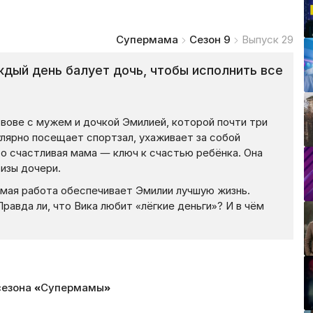
Супермама
Сезон 9
Выпуск 29
дый день балует дочь, чтобы исполнить все
ьвове с мужем и дочкой Эмилией, которой почти три
гулярно посещает спортзал, ухаживает за собой
то счастливая мама — ключ к счастью ребёнка. Она
ризы дочери.
емая работа обеспечивает Эмилии лучшую жизнь.
авда ли, что Вика любит «лёгкие деньги»? И в чём
 сезона «Супермамы»