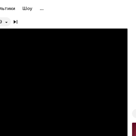
льтики
Шоу
…
9