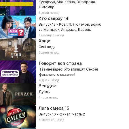
Кухарчук, Машлятіна, Вікоброда.
Житомир
5 дней назад
Кто сверху
14
Выпуск 12 - Positiff, Люленов, Бойко
vs Мандзюк, Андраде, Кароль
7 месяцев назад
Хащи
Сині води
5 дней назад
Говорит вся страна
Таємне відео! Хто вбивця? Секрет
фатального кохання!
6 дней назад
Вещдок
Дуэль
4 года назад
Лига смеха
15
Выпуск 10 - Финал. Часть 2
8 месяцев назад