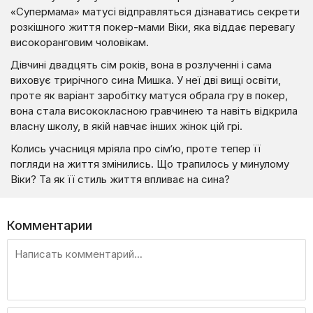
«Супермама» матусі відправляться дізнаватись секрети
розкішного життя покер-мами Віки, яка віддає перевагу
високоранговим чоловікам.
Дівчині двадцять сім років, вона в розлученні і сама
виховує трирічного сина Мишка. У неї дві вищі освіти,
проте як варіант заробітку матуся обрала гру в покер,
вона стала висококласною гравчинею та навіть відкрила
власну школу, в якій навчає інших жінок цій грі.
Колись учасниця мріяла про сім’ю, проте тепер її
погляди на життя змінились. Що трапилось у минулому
Віки? Та як її стиль життя впливає на сина?
Комментарии