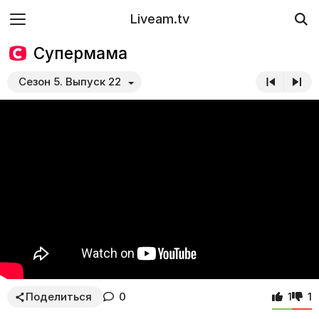
Liveam.tv
Супермама
Сезон 5. Выпуск 22
Поделиться
0
1
1