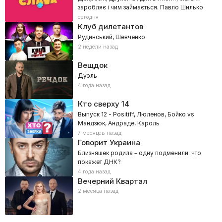
заробляє і чим займається. Павло Шилько
сегодня
Клуб дилетантов
Рудинський, Шевченко
2 недели назад
Вещдок
Дуэль
4 года назад
Кто сверху
14
Выпуск 12 - Positiff, Люленов, Бойко vs
Мандзюк, Андраде, Кароль
7 месяцев назад
Говорит Украина
Близняшек родила – одну подменили: что
покажет ДНК?
4 года назад
Вечерний Квартал
2 месяца назад