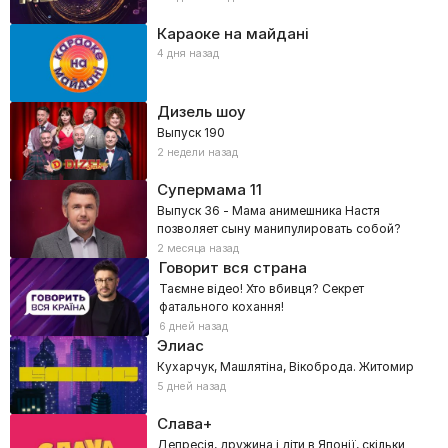
Караоке на майдані
4 дня назад
Дизель шоу
Выпуск 190
2 недели назад
Супермама
11
Выпуск 36 - Мама анимешника Настя
позволяет сыну манипулировать собой?
2 месяца назад
Говорит вся страна
Таємне відео! Хто вбивця? Секрет
фатального кохання!
6 дней назад
Элиас
Кухарчук, Машлятіна, Вікоброда. Житомир
5 дней назад
Слава+
Депресія, дружина і діти в Японії, скільки