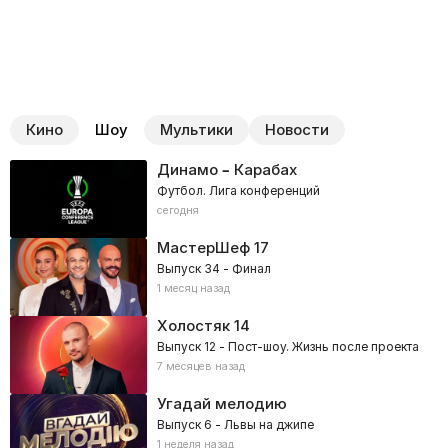
Кино
Шоу
Мультики
Новости
Динамо – Карабах
Футбол. Лига конференций
сегодня
МастерШеф
17
Выпуск 34 - Финал
1 месяц назад
Холостяк
14
Выпуск 12 - Пост-шоу. Жизнь после проекта
7 месяцев назад
Угадай мелодию
Выпуск 6 - Львы на джипе
1 неделя назад