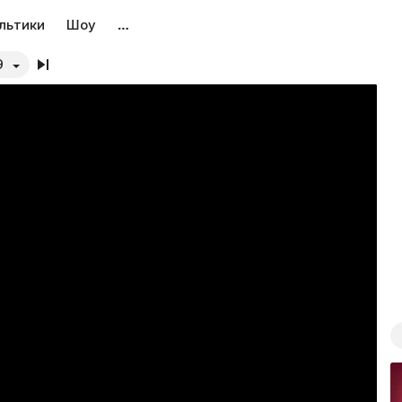
льтики
Шоу
…
9