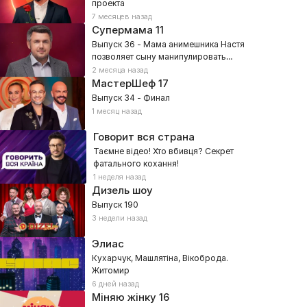
проекта
7 месяцев назад
Супермама
11
Выпуск 36 - Мама анимешника Настя
позволяет сыну манипулировать
собой?
2 месяца назад
МастерШеф
17
Выпуск 34 - Финал
1 месяц назад
Говорит вся страна
Таємне відео! Хто вбивця? Секрет
фатального кохання!
1 неделя назад
Дизель шоу
Выпуск 190
3 недели назад
Элиас
Кухарчук, Машлятіна, Вікоброда.
Житомир
6 дней назад
Міняю жінку
16