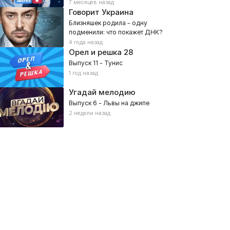
7 месяцев назад
Говорит Украина
Близняшек родила – одну
подменили: что покажет ДНК?
4 года назад
Орел и решка
28
Выпуск 11 - Тунис
1 год назад
Угадай мелодию
Выпуск 6 - Львы на джипе
2 недели назад
еременна в 16
Служба розыска детей
24, Социальные, Реалити, Дети
2026, Социальные, Дети