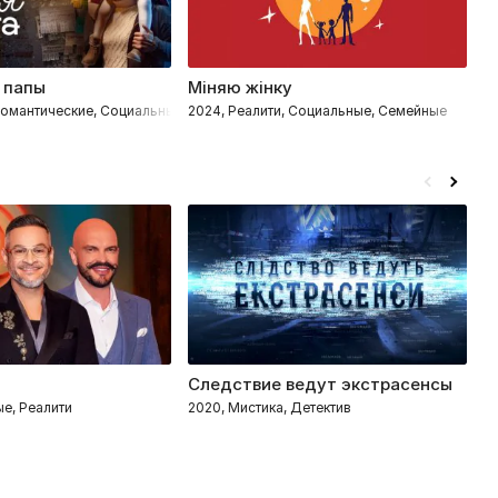
 папы
Міняю жінку
С
 Романтические, Социальные, Дети, Семейные
2024, Реалити, Социальные, Семейные
2
Следствие ведут экстрасенсы
О
ые, Реалити
2020, Мистика, Детектив
2