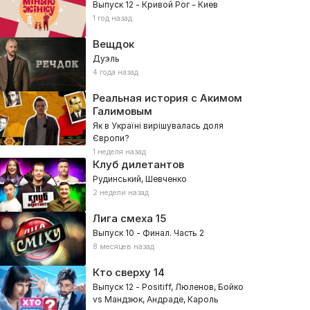
Выпуск 12 - Кривой Рог – Киев
1 год назад
Вещдок
Дуэль
4 года назад
Реальная история с Акимом
Галимовым
Як в Україні вирішувалась доля
Європи?
1 неделя назад
Клуб дилетантов
Рудинський, Шевченко
2 недели назад
Лига смеха
15
Выпуск 10 - Финал. Часть 2
8 месяцев назад
Кто сверху
14
Выпуск 12 - Positiff, Люленов, Бойко
vs Мандзюк, Андраде, Кароль