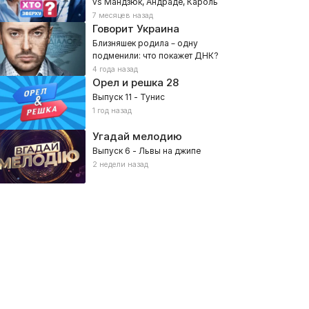
vs Мандзюк, Андраде, Кароль
7 месяцев назад
Говорит Украина
Близняшек родила – одну
подменили: что покажет ДНК?
4 года назад
Орел и решка
28
Выпуск 11 - Тунис
1 год назад
Угадай мелодию
Выпуск 6 - Львы на джипе
2 недели назад