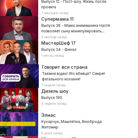
Выпуск 12 - Пост-шоу. Жизнь после
проекта
7 месяцев назад
Супермама
11
Выпуск 36 - Мама анимешника Настя
позволяет сыну манипулировать
собой?
2 месяца назад
МастерШеф
17
Выпуск 34 - Финал
1 месяц назад
Говорит вся страна
Таємне відео! Хто вбивця? Секрет
фатального кохання!
1 неделя назад
Дизель шоу
Выпуск 190
3 недели назад
Элиас
Кухарчук, Машлятіна, Вікоброда.
Житомир
6 дней назад