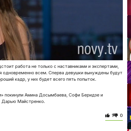
дстоит работа не только с наставниками и экспертами,
ся одновременно всем. Сперва девушки вынуждены будут
ороший кадр, у них будет всего пять попыток.
и» покинули Амина Досымбаева, Софи Беридзе и
но Дарью Майстренко.
1
0