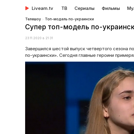
Liveam.tv
ТВ
Сериалы
Фильмы
Му
Телешоу
Топ-модель по-украински
Супер топ-модель по-украински
23.11.2020 в 21:31
Завершился шестой выпуск четвертого сезона п
по-украински». Сегодня главные героини примеря