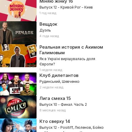
Міняю жінку
16
Выпуск 12 - Кривой Рог – Киев
1 год назад
Вещдок
Дуэль
4 года назад
Реальная история с Акимом
Галимовым
Як в Україні вирішувалась доля
Європи?
1 неделя назад
Клуб дилетантов
Рудинський, Шевченко
2 недели назад
Лига смеха
15
Выпуск 10 - Финал. Часть 2
8 месяцев назад
Кто сверху
14
Выпуск 12 - Positiff, Люленов, Бойко