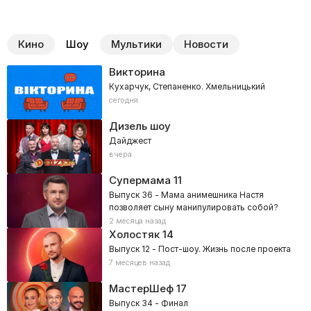
Кино
Шоу
Мультики
Новости
Викторина
Кухарчук, Степаненко. Хмельницький
сегодня
Дизель шоу
Дайджест
вчера
Супермама
11
Выпуск 36 - Мама анимешника Настя
позволяет сыну манипулировать собой?
2 месяца назад
Холостяк
14
Выпуск 12 - Пост-шоу. Жизнь после проекта
7 месяцев назад
МастерШеф
17
Выпуск 34 - Финал