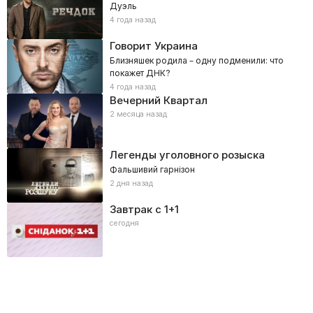
Дуэль
4 года назад
Говорит Украина
Близняшек родила – одну подменили: что
покажет ДНК?
4 года назад
Вечерний Квартал
2 месяца назад
Легенды уголовного розыска
Фальшивий гарнізон
2 дня назад
Завтрак с 1+1
сегодня