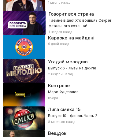
1 месяц назад
Говорит вся страна
Таємне відео! Хто вбивця? Секрет
фатального кохання!
1 неделя назад
Караоке на майдані
6 дней назад
Угадай мелодию
Выпуск 6 - Львы на джипе
2 недели назад
Контрлве
Марк Куцевалов
вчера
Лига смеха
15
Выпуск 10 - Финал. Часть 2
8 месяцев назад
Вещдок