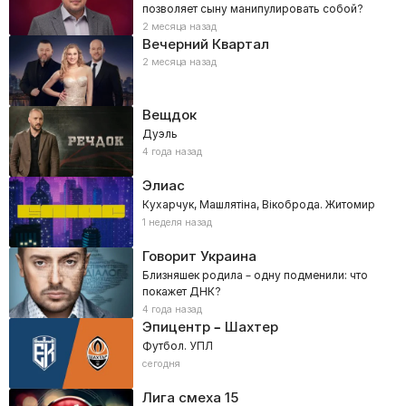
позволяет сыну манипулировать собой?
2 месяца назад
Вечерний Квартал
2 месяца назад
Вещдок
Дуэль
4 года назад
Элиас
Кухарчук, Машлятіна, Вікоброда. Житомир
1 неделя назад
Говорит Украина
Близняшек родила – одну подменили: что
покажет ДНК?
4 года назад
Эпицентр – Шахтер
Футбол. УПЛ
сегодня
Лига смеха
15