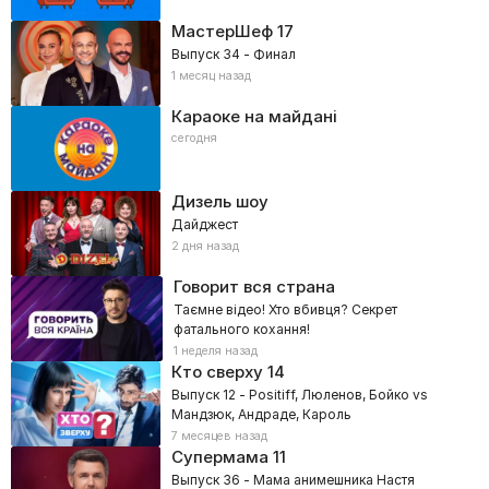
МастерШеф
17
Выпуск 34 - Финал
1 месяц назад
Караоке на майдані
сегодня
Дизель шоу
Дайджест
2 дня назад
Говорит вся страна
Таємне відео! Хто вбивця? Секрет
фатального кохання!
1 неделя назад
Кто сверху
14
Выпуск 12 - Positiff, Люленов, Бойко vs
Мандзюк, Андраде, Кароль
7 месяцев назад
Супермама
11
Выпуск 36 - Мама анимешника Настя