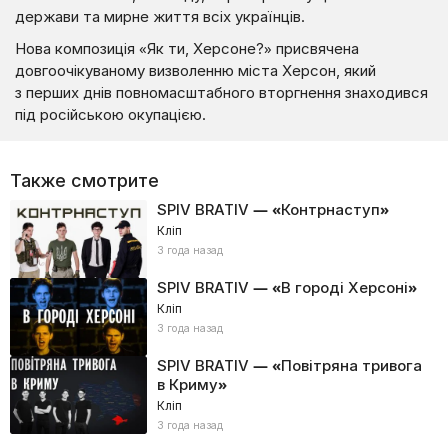
держави та мирне життя всіх українців.
Нова композиція «Як ти, Херсоне?» присвячена
довгоочікуваному визволенню міста Херсон, який
з перших днів повномасштабного вторгнення знаходився
під російською окупацією.
Также смотрите
SPIV BRATIV — «Контрнаступ»
Кліп
3 года назад
SPIV BRATIV — «В городі Херсоні»
Кліп
3 года назад
SPIV BRATIV — «Повітряна тривога
в Криму»
Кліп
3 года назад