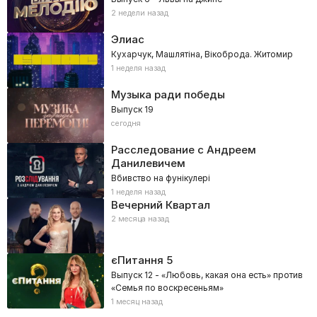
2 недели назад
Элиас
Кухарчук, Машлятіна, Вікоброда. Житомир
1 неделя назад
Музыка ради победы
Выпуск 19
сегодня
Расследование с Андреем
Данилевичем
Вбивство на фунікулері
1 неделя назад
Вечерний Квартал
2 месяца назад
єПитання
5
Выпуск 12 - «Любовь, какая она есть» против
«Семья по воскресеньям»
1 месяц назад