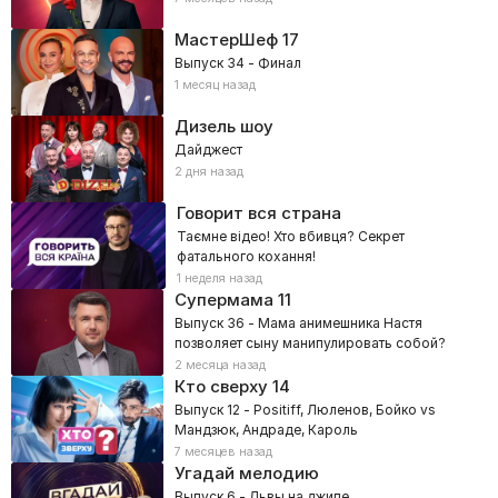
МастерШеф
17
Выпуск 34 - Финал
1 месяц назад
Дизель шоу
Дайджест
2 дня назад
Говорит вся страна
Таємне відео! Хто вбивця? Секрет
фатального кохання!
1 неделя назад
Супермама
11
Выпуск 36 - Мама анимешника Настя
позволяет сыну манипулировать собой?
2 месяца назад
Кто сверху
14
Выпуск 12 - Positiff, Люленов, Бойко vs
Мандзюк, Андраде, Кароль
7 месяцев назад
Угадай мелодию
Выпуск 6 - Львы на джипе