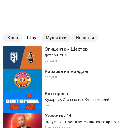
Кино
Шоу
Мультики
Новости
Эпицентр – Шахтер
Футбол. УПЛ
сегодня
Караоке на майдані
сегодня
Викторина
Кухарчук, Степаненко. Хмельницький
вчера
Холостяк
14
Выпуск 12 - Пост-шоу. Жизнь после проекта
7 месяцев назад