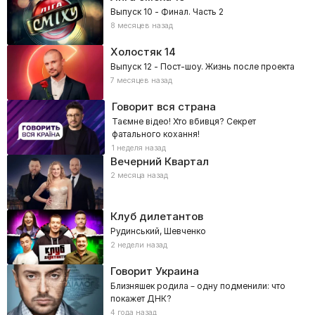
Выпуск 10 - Финал. Часть 2
8 месяцев назад
Холостяк
14
Выпуск 12 - Пост-шоу. Жизнь после проекта
7 месяцев назад
Говорит вся страна
Таємне відео! Хто вбивця? Секрет
фатального кохання!
1 неделя назад
Вечерний Квартал
2 месяца назад
Клуб дилетантов
Рудинський, Шевченко
2 недели назад
Говорит Украина
Близняшек родила – одну подменили: что
покажет ДНК?
4 года назад