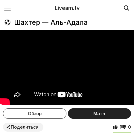
Liveam.tv
Шахтер — Аль-Адала
Обзор
Матч
Поделиться
1
0