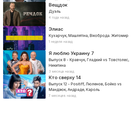
Вещдок
Дуэль
4 года назад
Элиас
Кухарчук, Машлятіна, Вікоброда. Житомир
1 неделя назад
Я люблю Украину
7
Выпуск 8 - Кравчук, Гладкий vs Товстолес,
Никитина
3 месяца назад
Кто сверху
14
Выпуск 12 - Positiff, Люленов, Бойко vs
Мандзюк, Андраде, Кароль
7 месяцев назад