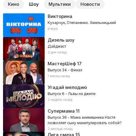
Кино
Шоу
Мультики
Новости
Викторина
Кухарчук, Степаненко. Хмельницький
вчера
Дизель шоу
Дайджест
2 дня назад
МастерШеф
17
Выпуск 34 - Финал
1 месяц назад
Угадай мелодию
Выпуск 6 - Львы на джипе
2 недели назад
Супермама
11
Выпуск 36 - Мама анимешника Настя
позволяет сыну манипулировать собой?
2 месяца назад
Лига смеха
15