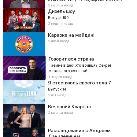
2 месяца назад
Дизель шоу
Выпуск 190
3 недели назад
Караоке на майдані
5 дней назад
Говорит вся страна
Таємне відео! Хто вбивця? Секрет
фатального кохання!
1 неделя назад
Я стесняюсь своего тела
7
Выпуск 14
5 лет назад
Вечерний Квартал
2 месяца назад
Расследование с Андреем
Данилевичем