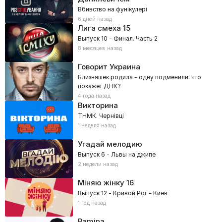
Вбивство на фунікулері
6 дней назад
Лига смеха
15
Выпуск 10 - Финал. Часть 2
8 месяцев назад
Говорит Украина
Близняшек родила – одну подменили: что
покажет ДНК?
4 года назад
Викторина
ТНМК. Чернівці
1 неделя назад
Угадай мелодию
Выпуск 6 - Львы на джипе
2 недели назад
Міняю жінку
16
Выпуск 12 - Кривой Рог – Киев
1 год назад
Ramina