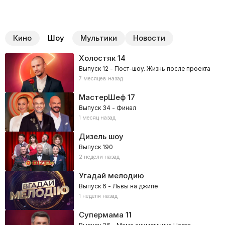
Кино
Шоу
Мультики
Новости
Холостяк
14
Выпуск 12 - Пост-шоу. Жизнь после проекта
7 месяцев назад
МастерШеф
17
Выпуск 34 - Финал
1 месяц назад
Дизель шоу
Выпуск 190
2 недели назад
Угадай мелодию
Выпуск 6 - Львы на джипе
1 неделя назад
Супермама
11