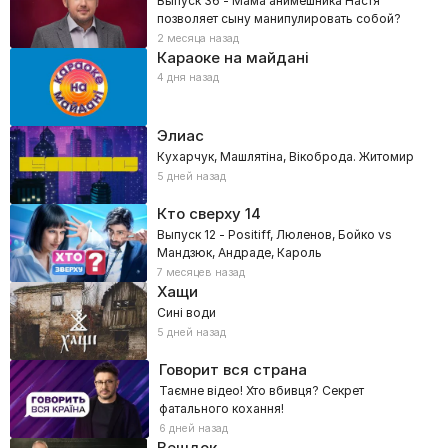
Выпуск 36 - Мама анимешника Настя
позволяет сыну манипулировать собой?
2 месяца назад
Караоке на майдані
4 дня назад
Элиас
Кухарчук, Машлятіна, Вікоброда. Житомир
5 дней назад
Кто сверху
14
Выпуск 12 - Positiff, Люленов, Бойко vs
Мандзюк, Андраде, Кароль
7 месяцев назад
Хащи
Сині води
5 дней назад
Говорит вся страна
Таємне відео! Хто вбивця? Секрет
фатального кохання!
6 дней назад
Вещдок