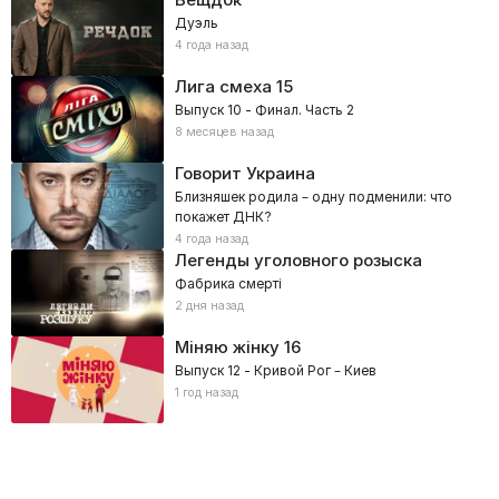
Дуэль
4 года назад
Лига смеха
15
Выпуск 10 - Финал. Часть 2
8 месяцев назад
Говорит Украина
Близняшек родила – одну подменили: что
покажет ДНК?
4 года назад
Легенды уголовного розыска
Фабрика смерті
2 дня назад
Міняю жінку
16
Выпуск 12 - Кривой Рог – Киев
1 год назад