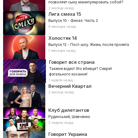
позволяет сыну манипулировать собой?
2 месяца назад
Лига смеха
15
Выпуск 10 - Финал. Часть 2
8 месяцев назад
Холостяк
14
Выпуск 12 - Пост-шоу. Жизнь после проекта
7 месяцев назад
Говорит вся страна
Таємне відео! Хто вбивця? Секрет
фатального кохання!
1 неделя назад
Вечерний Квартал
2 месяца назад
Клуб дилетантов
Рудинський, Шевченко
2 недели назад
Говорит Украина