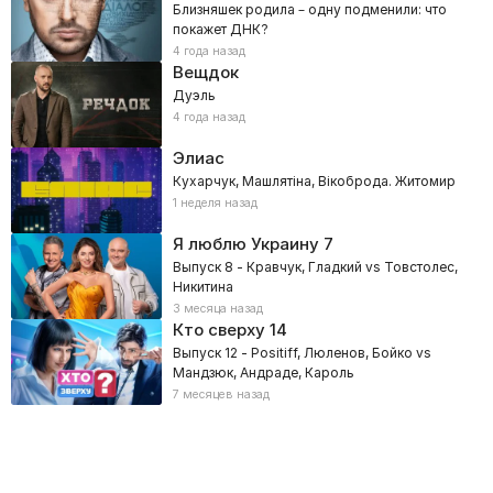
Близняшек родила – одну подменили: что
покажет ДНК?
4 года назад
Вещдок
Дуэль
4 года назад
Элиас
Кухарчук, Машлятіна, Вікоброда. Житомир
1 неделя назад
Я люблю Украину
7
Выпуск 8 - Кравчук, Гладкий vs Товстолес,
Никитина
3 месяца назад
Кто сверху
14
Выпуск 12 - Positiff, Люленов, Бойко vs
Мандзюк, Андраде, Кароль
7 месяцев назад