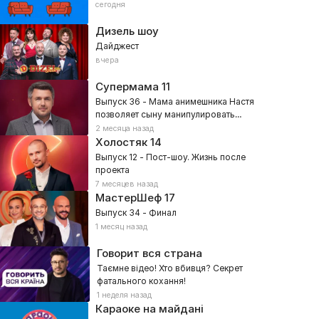
сегодня
Дизель шоу
Дайджест
вчера
Супермама
11
Выпуск 36 - Мама анимешника Настя
позволяет сыну манипулировать
собой?
2 месяца назад
Холостяк
14
Выпуск 12 - Пост-шоу. Жизнь после
проекта
7 месяцев назад
МастерШеф
17
Выпуск 34 - Финал
1 месяц назад
Говорит вся страна
Таємне відео! Хто вбивця? Секрет
фатального кохання!
1 неделя назад
Караоке на майдані