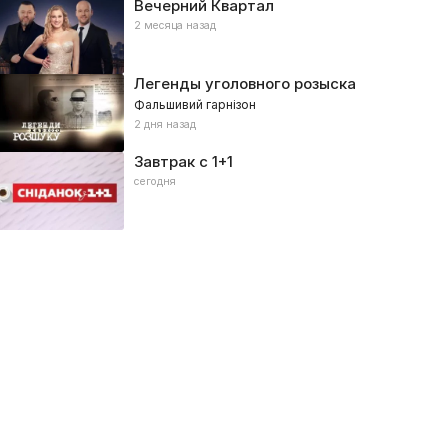
Вечерний Квартал
2 месяца назад
Легенды уголовного розыска
Фальшивий гарнізон
2 дня назад
Завтрак с 1+1
сегодня
ДК
Циганик LIVE
026, Спорт
2026, Спорт