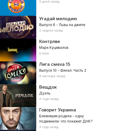
6 дней назад
Угадай мелодию
Выпуск 6 - Львы на джипе
2 недели назад
Контрлве
Марк Куцевалов
вчера
Лига смеха
15
Выпуск 10 - Финал. Часть 2
8 месяцев назад
Вещдок
Дуэль
4 года назад
Говорит Украина
Близняшек родила – одну
подменили: что покажет ДНК?
4 года назад