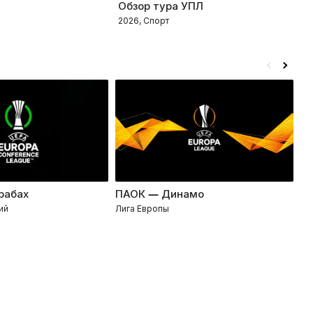
Обзор тура УПЛ
Т
2026, Спорт
2
рабах
ПАОК — Динамо
Ко
ий
Лига Европы
Ли