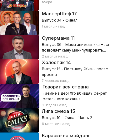
вчера
МастерШеф
17
Выпуск 34 - Финал
1 месяц назад
Супермама
11
Выпуск 36 - Мама анимешника Настя
позволяет сыну манипулировать
собой?
2 месяца назад
Холостяк
14
Выпуск 12 - Пост-шоу. Жизнь после
проекта
7 месяцев назад
Говорит вся страна
Таємне відео! Хто вбивця? Секрет
фатального кохання!
1 неделя назад
Лига смеха
15
Выпуск 10 - Финал. Часть 2
8 месяцев назад
Караоке на майдані