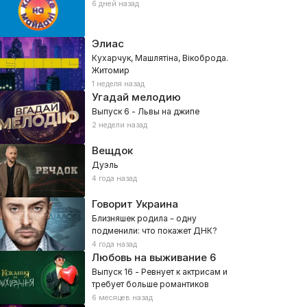
6 дней назад
Элиас
Кухарчук, Машлятіна, Вікоброда.
Житомир
1 неделя назад
Угадай мелодию
Выпуск 6 - Львы на джипе
2 недели назад
Вещдок
Дуэль
4 года назад
Говорит Украина
Близняшек родила – одну
подменили: что покажет ДНК?
4 года назад
Любовь на выживание
6
Выпуск 16 - Ревнует к актрисам и
требует больше романтиков
6 месяцев назад