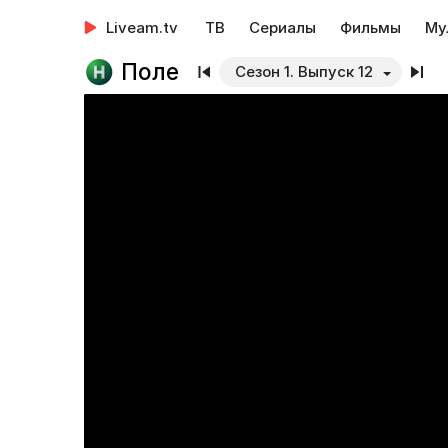
Liveam.tv
ТВ
Сериалы
Фильмы
Му
Поле
Сезон 1. Выпуск 12