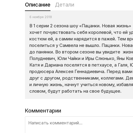
Описание
Детали
6 ноября 2018
В 1 серии 2 сезона шоу «Пацанки. Новая жизнь
хочет почувствовать себя королевой, что ей у
костюм ей, а самим нарядится в пажей. Тем вр
поселиться у Самвела не вышло. Пацанки. Нова
до панянки. Во втором сезоне вы увидите жиз
Полудневич, Юли Чайки и Иры Слюнько, Яны Ко
Катя и Дариана поселятся в петхаусе, а Галя,
продюсера Алексея Геннадиевича. Перед вами 
друг с другом, родственниками, коллегами. Д
и личную жизнь, начнут учиться новому, избав
словом, будут работать на свое будущее.
Комментарии