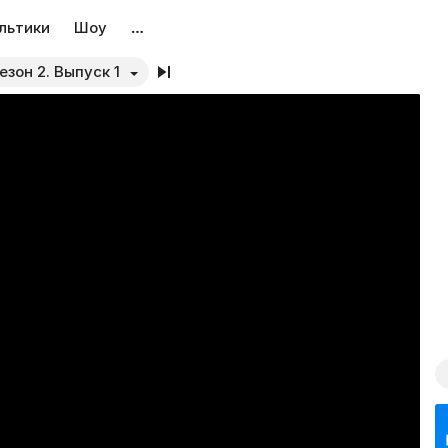
льтики
Шоу
…
езон 2. Выпуск 1