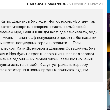
Пацанки. Новая жизнь
Сезон 2. Выпуск 1
» Катю, Дариану и Яну ждет фотосессия. «Ботан» так
дается уговорить соперниц отдать самый яркий
еменем Ира, Галя и Юля думают, где заночевать, ведь
я жизнь — спин-офф популярного проекта Від пацанки
нь шести популярных героинь реалити — Гали
вальской, Кати Дремовой и Дарианы Остафийчук. Яна,
 Юля и Ира будут строить свою жизнь без поддержки
как на ладони — их личная жизнь, взаимоотношения
евушки испытают себя, будут устраивать карьеру
лятся от старых и новых вредных привычек. Одним