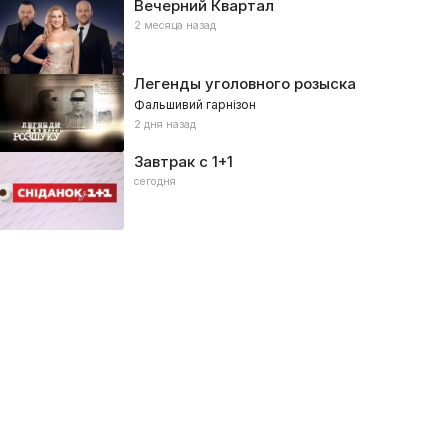
Вечерний Квартал
2 месяца назад
Легенды уголовного розыска
Фальшивий гарнізон
2 дня назад
Завтрак с 1+1
сегодня
юбовь на выживание
Четыре свадьбы
26, Романтические, Реалити
2019, Романтические, Реалити