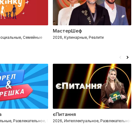
МастерШеф
М
 Социальные, Семейные
2026, Кулинарные, Реалити
2
а
єПитання
I
льные, Развлекательное, Путешествия
2026, Интеллектуальное, Развлекательное, Зв
2