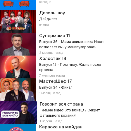
сегодня
Дизель шоу
Дайджест
вчера
Супермама
11
Выпуск 36 - Мама анимешника Настя
позволяет сыну манипулировать
собой?
2 месяца назад
Холостяк
14
Выпуск 12 - Пост-шоу. Жизнь после
проекта
7 месяцев назад
МастерШеф
17
Выпуск 34 - Финал
1 месяц назад
Говорит вся страна
Таємне відео! Хто вбивця? Секрет
фатального кохання!
1 неделя назад
Караоке на майдані