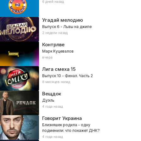
6 дней назад
Угадай мелодию
Выпуск 6 - Львы на джипе
2 недели назад
Контрлве
Марк Куцевалов
вчера
Лига смеха
15
Выпуск 10 - Финал. Часть 2
8 месяцев назад
Вещдок
Дуэль
4 года назад
Говорит Украина
Близняшек родила – одну
подменили: что покажет ДНК?
4 года назад