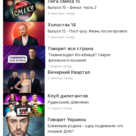
Лига смеха
15
Выпуск 10 - Финал. Часть 2
8 месяцев назад
Холостяк
14
Выпуск 12 - Пост-шоу. Жизнь после проекта
7 месяцев назад
Говорит вся страна
Таємне відео! Хто вбивця? Секрет
фатального кохання!
1 неделя назад
Вечерний Квартал
2 месяца назад
Клуб дилетантов
Рудинський, Шевченко
2 недели назад
Говорит Украина
Близняшек родила – одну подменили: что
покажет ДНК?