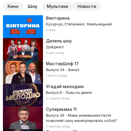
Кино
Шоу
Мультики
Новости
Викторина
Кухарчук, Степаненко. Хмельницький
вчера
Дизель шоу
Дайджест
2 дня назад
МастерШеф
17
Выпуск 34 - Финал
1 месяц назад
Угадай мелодию
Выпуск 6 - Львы на джипе
2 недели назад
Супермама
11
Выпуск 36 - Мама анимешника Настя
позволяет сыну манипулировать собой?
2 месяца назад