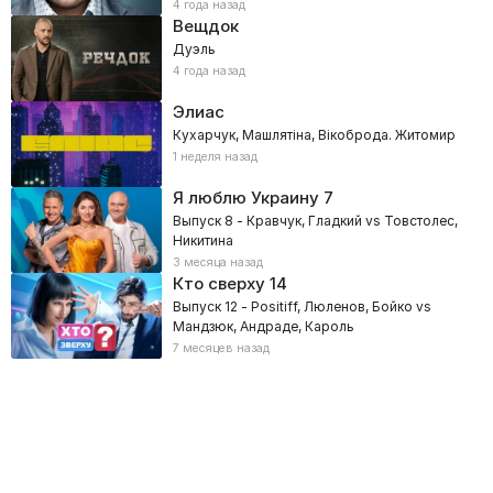
4 года назад
Вещдок
Дуэль
4 года назад
Элиас
Кухарчук, Машлятіна, Вікоброда. Житомир
1 неделя назад
Я люблю Украину
7
Выпуск 8 - Кравчук, Гладкий vs Товстолес,
Никитина
3 месяца назад
Кто сверху
14
Выпуск 12 - Positiff, Люленов, Бойко vs
Мандзюк, Андраде, Кароль
7 месяцев назад