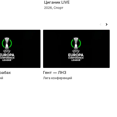
Циганик LIVE
B
2026, Спорт
2
рабах
Гент — ЛНЗ
П
ий
Лига конференций
Ли