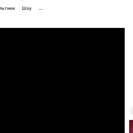
льтики
Шоу
…