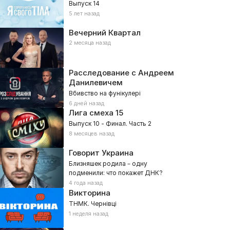
Выпуск 14
5 лет назад
Вечерний Квартал
2 месяца назад
Расследование с Андреем
Данилевичем
Вбивство на фунікулері
6 дней назад
Лига смеха
15
Выпуск 10 - Финал. Часть 2
8 месяцев назад
Говорит Украина
Близняшек родила – одну
подменили: что покажет ДНК?
4 года назад
Викторина
ТНМК. Чернівці
1 неделя назад