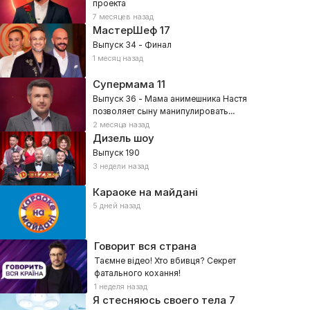
проекта
7 месяцев назад
МастерШеф
17
Выпуск 34 - Финал
1 месяц назад
Супермама
11
Выпуск 36 - Мама анимешника Настя
позволяет сыну манипулировать
собой?
2 месяца назад
Дизель шоу
Выпуск 190
3 недели назад
Караоке на майдані
5 дней назад
Говорит вся страна
Таємне відео! Хто вбивця? Секрет
фатального кохання!
1 неделя назад
Я стесняюсь своего тела
7