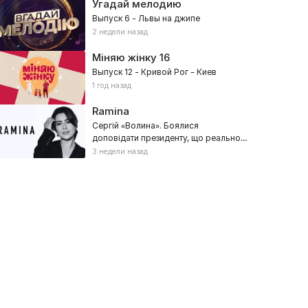
Угадай мелодию
Выпуск 6 - Львы на джипе
2 недели назад
Міняю жінку
16
Выпуск 12 - Кривой Рог – Киев
1 год назад
Ramina
Сергій «Волина». Боялися
доповідати президенту, що реально
відбувалося
3 недели назад
ормула 1
Фигурное катание
26, Спорт, Авто
2026, Спорт