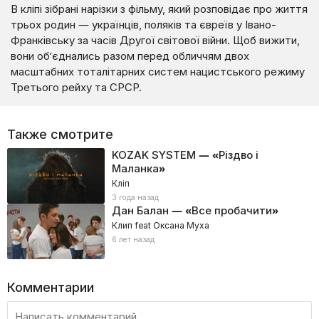
В кліпі зібрані нарізки з фільму, який розповідає про життя
трьох родин — українців, поляків та євреїв у Івано-
Франківську за часів Другої світової війни. Щоб вижити,
вони об’єднались разом перед обличчям двох
масштабних тоталітарних систем нацистського режиму
Третього рейху та СРСР.
Также смотрите
KOZAK SYSTEM — «Різдво і
Маланка»
Кліп
3 года назад
Дан Балан — «Все пробачити»
Клип feat Оксана Муха
6 лет назад
Комментарии