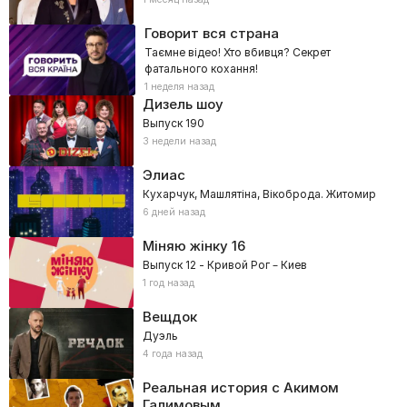
Говорит вся страна
Таємне відео! Хто вбивця? Секрет
фатального кохання!
1 неделя назад
Дизель шоу
Выпуск 190
3 недели назад
Элиас
Кухарчук, Машлятіна, Вікоброда. Житомир
6 дней назад
Міняю жінку
16
Выпуск 12 - Кривой Рог – Киев
1 год назад
Вещдок
Дуэль
4 года назад
Реальная история с Акимом
Галимовым