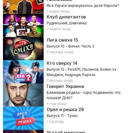
Як в Україні вирішувалась доля Європи?
1 неделя назад
Клуб дилетантов
Рудинський, Шевченко
2 недели назад
Лига смеха
15
Выпуск 10 - Финал. Часть 2
8 месяцев назад
Кто сверху
14
Выпуск 12 - Positiff, Люленов, Бойко vs
Мандзюк, Андраде, Кароль
7 месяцев назад
Говорит Украина
Близняшек родила – одну подменили: что
покажет ДНК?
4 года назад
Орел и решка
28
Выпуск 11 - Тунис
1 год назад
Угадай мелодию