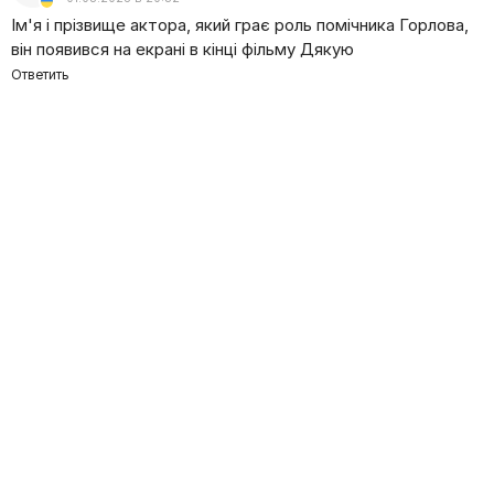
чтобы хоть как-то ускорить изменение ситуации.
Ім'я і прізвище актора, який грає роль помічника Горлова,
він появився на екрані в кінці фільму Дякую
Ответить