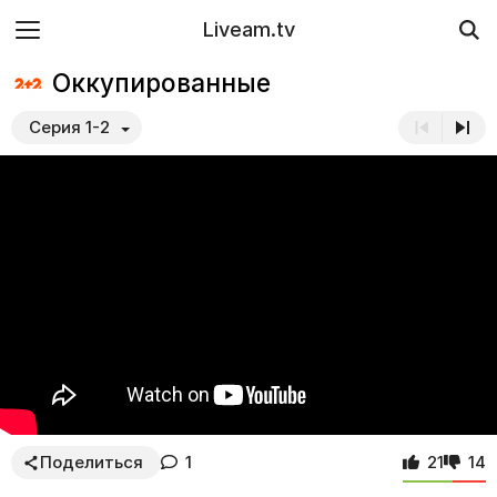
Liveam.tv
Оккупированные
Серия 1-2
Поделиться
1
21
14