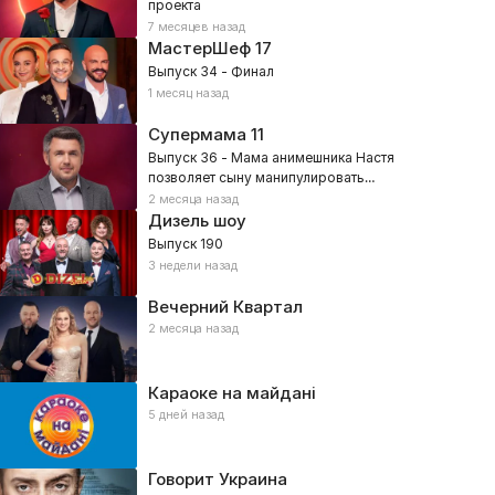
проекта
7 месяцев назад
МастерШеф
17
Выпуск 34 - Финал
1 месяц назад
Супермама
11
Выпуск 36 - Мама анимешника Настя
позволяет сыну манипулировать
собой?
2 месяца назад
Дизель шоу
Выпуск 190
3 недели назад
Вечерний Квартал
2 месяца назад
Караоке на майдані
5 дней назад
Говорит Украина