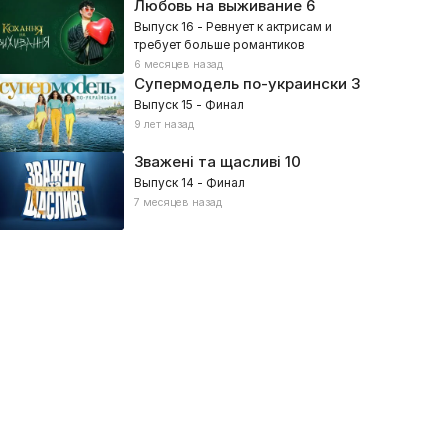
Любовь на выживание
6
Выпуск 16 - Ревнует к актрисам и
требует больше романтиков
6 месяцев назад
Супермодель по-украински
3
Выпуск 15 - Финал
агоны
Детектор лжи
9 лет назад
026, Развлекательное, Советы, Социальные
2025, Социальные
Зважені та щасливі
10
Выпуск 14 - Финал
7 месяцев назад
упермама
Касается каждого
026, Реалити, Дети, Социальные, Семейные
2022, Социальные