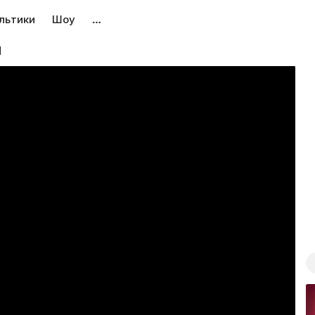
льтики
Шоу
…