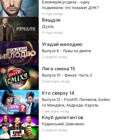
Близняшек родила – одну
подменили: что покажет ДНК?
4 года назад
Вещдок
Дуэль
4 года назад
Угадай мелодию
Выпуск 6 - Львы на джипе
2 недели назад
Лига смеха
15
Выпуск 10 - Финал. Часть 2
8 месяцев назад
Кто сверху
14
Выпуск 12 - Positiff, Люленов, Бойко
vs Мандзюк, Андраде, Кароль
7 месяцев назад
Клуб дилетантов
Рудинський, Шевченко
2 недели назад