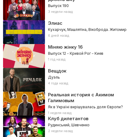
Выпуск 190
3 недели назад
Элиас
Кухарчук, Машлятіна, Вікоброда. Житомир
6 дней назад
Міняю жінку
16
Выпуск 12 - Кривой Рог – Киев
1 год назад
Вещдок
Дуэль
4 года назад
Реальная история с Акимом
Галимовым
Як в Україні вирішувалась доля Європи?
1 неделя назад
Клуб дилетантов
Рудинський, Шевченко
2 недели назад