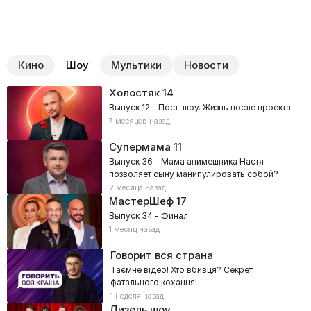
Кино
Шоу
Мультики
Новости
Холостяк
14
Выпуск 12 - Пост-шоу. Жизнь после проекта
7 месяцев назад
Супермама
11
Выпуск 36 - Мама анимешника Настя
позволяет сыну манипулировать собой?
2 месяца назад
МастерШеф
17
Выпуск 34 - Финал
1 месяц назад
Говорит вся страна
Таємне відео! Хто вбивця? Секрет
фатального кохання!
1 неделя назад
Дизель шоу