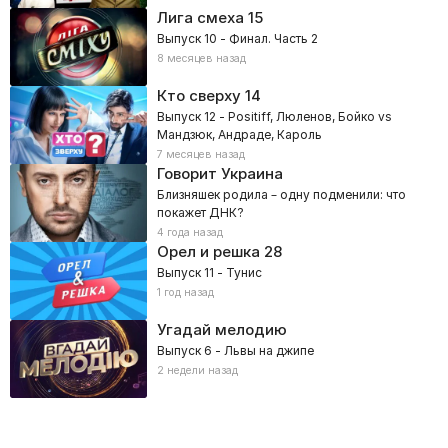
Лига смеха
15
Выпуск 10 - Финал. Часть 2
8 месяцев назад
Кто сверху
14
Выпуск 12 - Positiff, Люленов, Бойко vs
Мандзюк, Андраде, Кароль
7 месяцев назад
Говорит Украина
Близняшек родила – одну подменили: что
покажет ДНК?
4 года назад
Орел и решка
28
Выпуск 11 - Тунис
1 год назад
Угадай мелодию
Выпуск 6 - Львы на джипе
2 недели назад