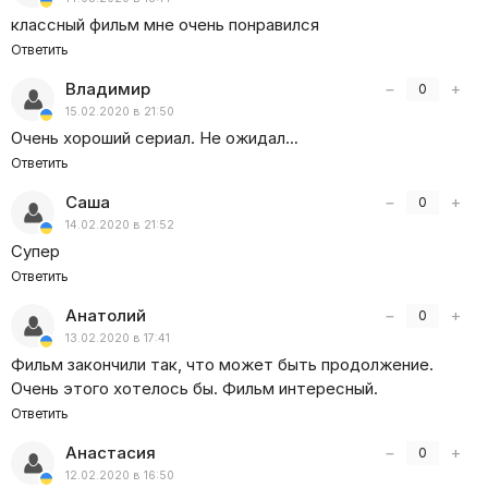
Немудрено, что работа найдет ее и на старом-новом
классный фильм мне очень понравился
месте. Светлане придется расследовать дела,
Ответить
связанные с людьми из ее прошлого.
Владимир
−
+
0
15.02.2020 в 21:50
Очень хороший сериал. Не ожидал…
Ответить
Саша
−
+
0
14.02.2020 в 21:52
Супер
Ответить
Анатолий
−
+
0
13.02.2020 в 17:41
Фильм закончили так, что может быть продолжение.
Очень этого хотелось бы. Фильм интересный.
Ответить
Анастасия
−
+
0
12.02.2020 в 16:50