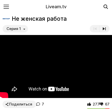
Liveam.tv
Не женская работа
Серия 1
Поделиться
7
277
67