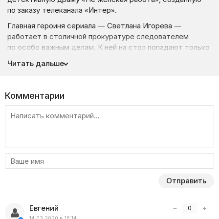
по заказу телеканала «Интер».
Главная героиня сериала — Светлана Игорева —
работает в столичной прокуратуре следователем
по особо важным делам. К ней на стол попадают только
те дела, которые можно назвать
Читать дальше
труднораскрываемыми. Несмотря на то, что с виду она
кажется хрупкой девушкой, за спиной у нее большой
опыт в криминалистике. На своем рабочем веку она
Комментарии
повидала многое и ее трудно чем-то удивить или
запугать.
Светлана настолько находится в работе, что кроме
этого у нее ни на что не хватает времени: личная жизнь
отсутствует, а родной сын недополучает материнского
внимания. Она находится в разводе, бывший муж никоим
образом не помогает ей с сыном, у которого трудный
Отправить
подростковый возраст. Всю жизнь Игоревой
переворачивает новость о том, что в родной деревне
заболела ее мама. Тогда девушка бросает все,
Евгений
−
+
0
увольняется с работы и отправляется в старую жизнь.
14.03.2020 в 18:14