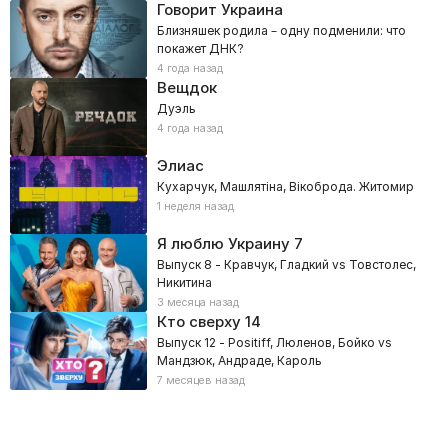
Говорит Украина
Близняшек родила – одну подменили: что
покажет ДНК?
4 года назад
Вещдок
Дуэль
4 года назад
Элиас
Кухарчук, Машлятіна, Вікоброда. Житомир
1 неделя назад
Я люблю Украину
7
Выпуск 8 - Кравчук, Гладкий vs Товстолес,
Никитина
3 месяца назад
Кто сверху
14
Выпуск 12 - Positiff, Люленов, Бойко vs
Мандзюк, Андраде, Кароль
7 месяцев назад