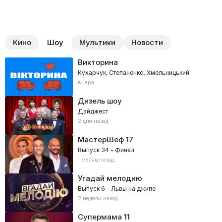
Кино
Шоу
Мультики
Новости
Викторина
Кухарчук, Степаненко. Хмельницький
вчера
Дизель шоу
Дайджест
2 дня назад
МастерШеф
17
Выпуск 34 - Финал
1 месяц назад
Угадай мелодию
Выпуск 6 - Львы на джипе
2 недели назад
Супермама
11