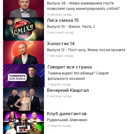
Выпуск 36 - Мама анимешника Настя
позволяет сыну манипулировать собой?
2 месяца назад
Лига смеха
15
Выпуск 10 - Финал. Часть 2
8 месяцев назад
Холостяк
14
Выпуск 12 - Пост-шоу. Жизнь после проекта
7 месяцев назад
Говорит вся страна
Таємне відео! Хто вбивця? Секрет
фатального кохання!
1 неделя назад
Вечерний Квартал
2 месяца назад
Клуб дилетантов
Рудинський, Шевченко
2 недели назад