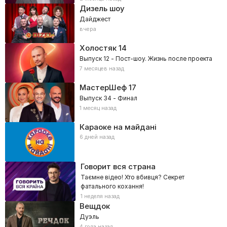
Дизель шоу
Дайджест
вчера
Холостяк
14
Выпуск 12 - Пост-шоу. Жизнь после проекта
7 месяцев назад
МастерШеф
17
Выпуск 34 - Финал
1 месяц назад
Караоке на майдані
6 дней назад
Говорит вся страна
Таємне відео! Хто вбивця? Секрет
фатального кохання!
1 неделя назад
Вещдок
Дуэль
4 года назад