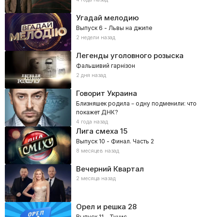
Угадай мелодию
Выпуск 6 - Львы на джипе
2 недели назад
Легенды уголовного розыска
Фальшивий гарнізон
2 дня назад
Говорит Украина
Близняшек родила – одну подменили: что
покажет ДНК?
4 года назад
Лига смеха
15
Выпуск 10 - Финал. Часть 2
8 месяцев назад
Вечерний Квартал
2 месяца назад
Орел и решка
28
Выпуск 11 - Тунис