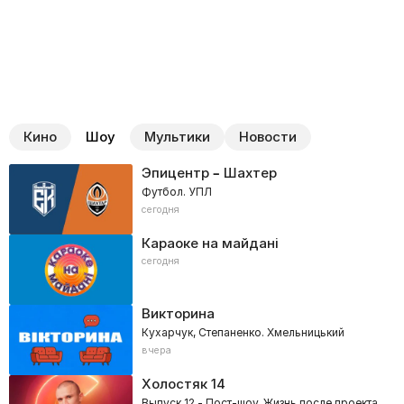
Кино
Шоу
Мультики
Новости
Эпицентр – Шахтер
Футбол. УПЛ
сегодня
Караоке на майдані
сегодня
Викторина
Кухарчук, Степаненко. Хмельницький
вчера
Холостяк
14
Выпуск 12 - Пост-шоу. Жизнь после проекта