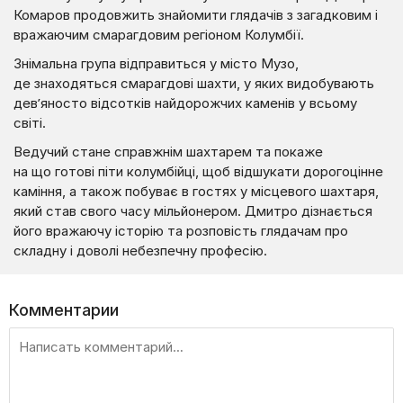
Комаров продовжить знайомити глядачів з загадковим і
вражаючим смарагдовим регіоном Колумбії.
Знімальна група відправиться у місто Музо,
де знаходяться смарагдові шахти, у яких видобувають
дев’яносто відсотків найдорожчих каменів у всьому
світі.
Ведучий стане справжнім шахтарем та покаже
на що готові піти колумбійці, щоб відшукати дорогоцінне
каміння, а також побуває в гостях у місцевого шахтаря,
який став свого часу мільйонером. Дмитро дізнається
його вражаючу історію та розповість глядачам про
складну і доволі небезпечну професію.
Комментарии