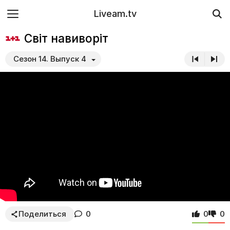
Liveam.tv
Світ навиворіт
Сезон 14. Выпуск 4
Поделиться
0
0
0