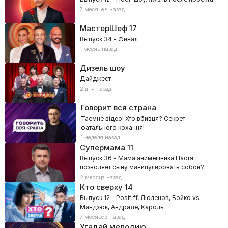
7 месяцев назад
МастерШеф
17
Выпуск 34 - Финал
1 месяц назад
Дизель шоу
Дайджест
2 дня назад
Говорит вся страна
Таємне відео! Хто вбивця? Секрет
фатального кохання!
1 неделя назад
Супермама
11
Выпуск 36 - Мама анимешника Настя
позволяет сыну манипулировать собой?
2 месяца назад
Кто сверху
14
Выпуск 12 - Positiff, Люленов, Бойко vs
Мандзюк, Андраде, Кароль
7 месяцев назад
Угадай мелодию