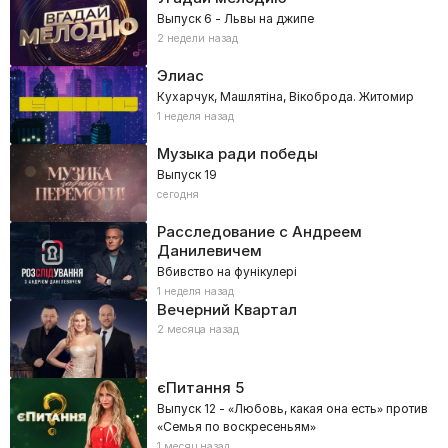
Выпуск 6 - Львы на джипе
2 недели назад
Элиас
Кухарчук, Машлятіна, Вікоброда. Житомир
1 неделя назад
Музыка ради победы
Выпуск 19
сегодня
Расследование с Андреем
Данилевичем
Вбивство на фунікулері
1 неделя назад
Вечерний Квартал
2 месяца назад
єПитання
5
Выпуск 12 - «Любовь, какая она есть» против
«Семья по воскресеньям»
1 месяц назад