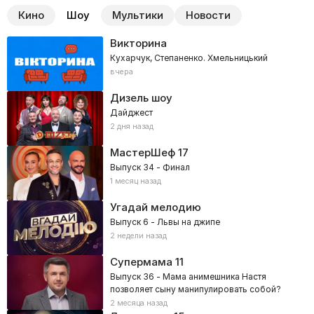
Кино
Шоу
Мультики
Новости
Викторина
Кухарчук, Степаненко. Хмельницький
вчера
Дизель шоу
Дайджест
2 дня назад
МастерШеф
17
Выпуск 34 - Финал
1 месяц назад
Угадай мелодию
Выпуск 6 - Львы на джипе
2 недели назад
Супермама
11
Выпуск 36 - Мама анимешника Настя
позволяет сыну манипулировать собой?
2 месяца назад