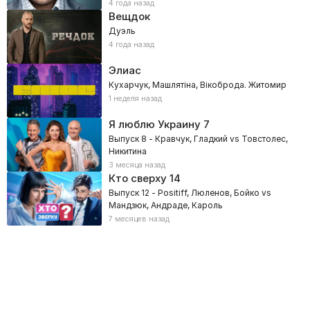
4 года назад
Вещдок
Дуэль
4 года назад
Элиас
Кухарчук, Машлятіна, Вікоброда. Житомир
1 неделя назад
Я люблю Украину
7
Выпуск 8 - Кравчук, Гладкий vs Товстолес,
Никитина
3 месяца назад
Кто сверху
14
Выпуск 12 - Positiff, Люленов, Бойко vs
Мандзюк, Андраде, Кароль
7 месяцев назад