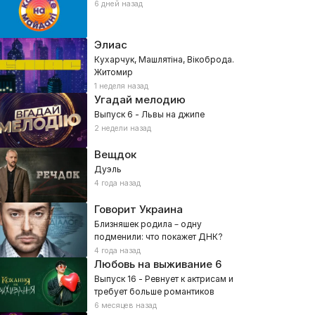
6 дней назад
Элиас
Кухарчук, Машлятіна, Вікоброда.
Житомир
1 неделя назад
Угадай мелодию
Выпуск 6 - Львы на джипе
2 недели назад
Вещдок
Дуэль
4 года назад
Говорит Украина
Близняшек родила – одну
подменили: что покажет ДНК?
4 года назад
Любовь на выживание
6
Выпуск 16 - Ревнует к актрисам и
требует больше романтиков
6 месяцев назад