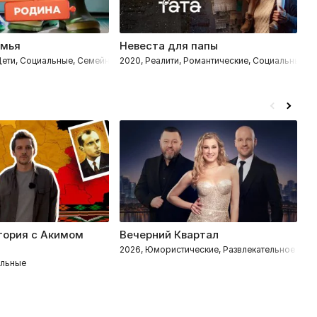
емья
Невеста для папы
Р
 Дети, Социальные, Семейные
2020, Реалити, Романтические, Социальные, 
20
тория с Акимом
Вечерний Квартал
С
2026, Юмористические, Развлекательное
20
ельные