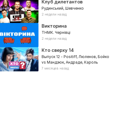
Клуб дилетантов
Рудинський, Шевченко
2 недели назад
Викторина
ТНМК. Чернівці
2 недели назад
Кто сверху
14
Выпуск 12 - Positiff, Люленов, Бойко
vs Мандзюк, Андраде, Кароль
7 месяцев назад
ама, ваш выход
Беременна в 16
26, Реалити, Ревизии, Семейные
2024, Социальные, Реалити, Дет