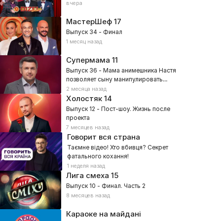
вчера
МастерШеф
17
Выпуск 34 - Финал
1 месяц назад
Супермама
11
Выпуск 36 - Мама анимешника Настя
позволяет сыну манипулировать
собой?
2 месяца назад
Холостяк
14
Выпуск 12 - Пост-шоу. Жизнь после
проекта
7 месяцев назад
Говорит вся страна
Таємне відео! Хто вбивця? Секрет
фатального кохання!
1 неделя назад
Лига смеха
15
Выпуск 10 - Финал. Часть 2
8 месяцев назад
Караоке на майдані