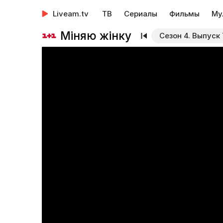
Liveam.tv
ТВ
Сериалы
Фильмы
Му
Міняю жінку
Сезон 4. Выпуск 