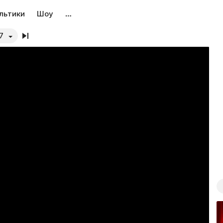
льтики
Шоу
…
7