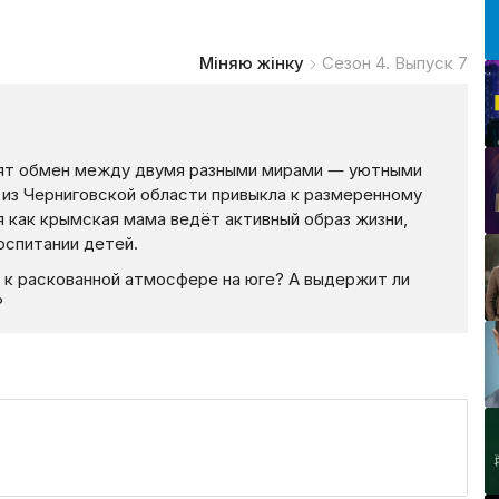
Міняю жінку
Сезон 4. Выпуск 7
идят обмен между двумя разными мирами — уютными
из Черниговской области привыкла к размеренному
я как крымская мама ведёт активный образ жизни,
оспитании детей.
 к раскованной атмосфере на юге? А выдержит ли
?