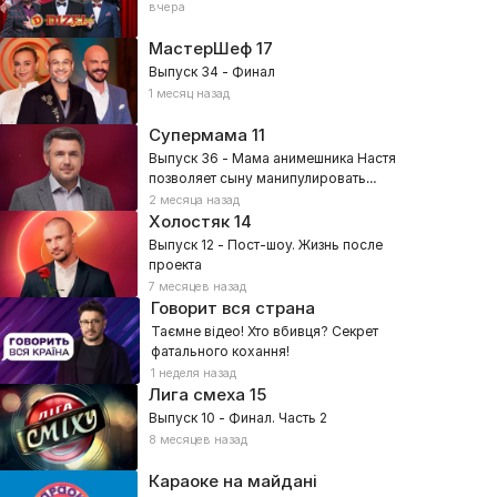
вчера
МастерШеф
17
Выпуск 34 - Финал
1 месяц назад
Супермама
11
Выпуск 36 - Мама анимешника Настя
позволяет сыну манипулировать
собой?
2 месяца назад
Холостяк
14
Выпуск 12 - Пост-шоу. Жизнь после
проекта
7 месяцев назад
Говорит вся страна
Таємне відео! Хто вбивця? Секрет
фатального кохання!
1 неделя назад
Лига смеха
15
Выпуск 10 - Финал. Часть 2
8 месяцев назад
Караоке на майдані