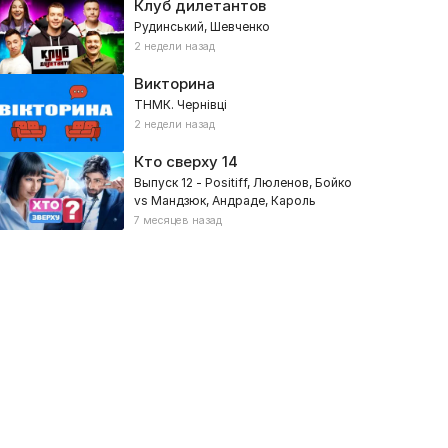
Клуб дилетантов
Рудинський, Шевченко
2 недели назад
Викторина
ТНМК. Чернівці
2 недели назад
Кто сверху
14
Выпуск 12 - Positiff, Люленов, Бойко
vs Мандзюк, Андраде, Кароль
7 месяцев назад
а ножах
У ТЕТа мама / У ТЕТа пап
17, Ревизии, Кулинарные, Реалити
2025, Реалити, Романтические,