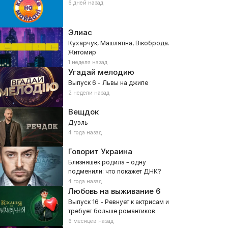
6 дней назад
Элиас
Кухарчук, Машлятіна, Вікоброда.
Житомир
1 неделя назад
Угадай мелодию
Выпуск 6 - Львы на джипе
2 недели назад
Вещдок
Дуэль
4 года назад
Говорит Украина
Близняшек родила – одну
подменили: что покажет ДНК?
4 года назад
Любовь на выживание
6
Выпуск 16 - Ревнует к актрисам и
требует больше романтиков
6 месяцев назад