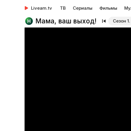
Liveam.tv
ТВ
Сериалы
Фильмы
Му
Мама, ваш выход!
Сезон 1