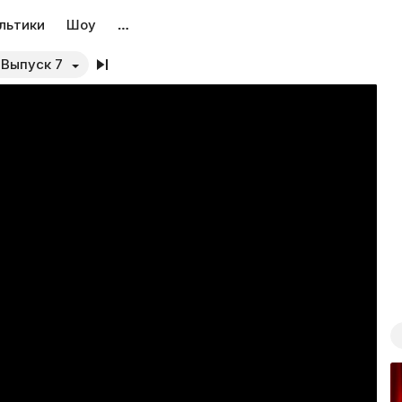
льтики
Шоу
…
. Выпуск 7