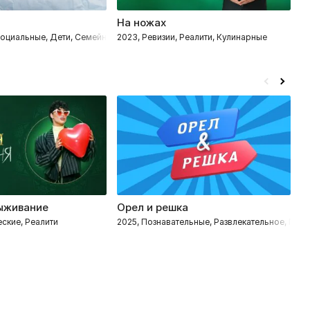
а
На ножах
И
 Социальные, Дети, Семейные
2023, Ревизии, Реалити, Кулинарные
20
ыживание
Орел и решка
К
ские, Реалити
2025, Познавательные, Развлекательное, Пут
20