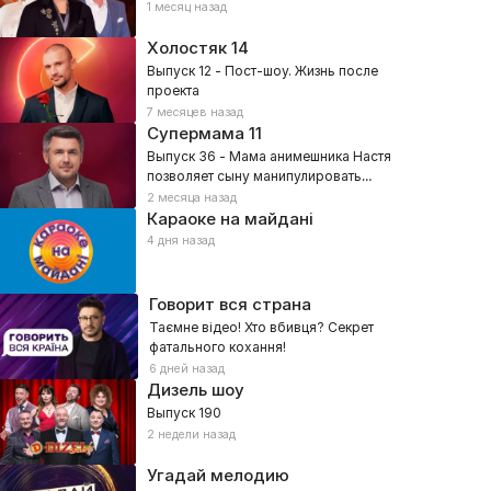
1 месяц назад
Холостяк
14
Выпуск 12 - Пост-шоу. Жизнь после
проекта
7 месяцев назад
Супермама
11
Выпуск 36 - Мама анимешника Настя
позволяет сыну манипулировать
собой?
2 месяца назад
Караоке на майдані
4 дня назад
Говорит вся страна
Таємне відео! Хто вбивця? Секрет
фатального кохання!
6 дней назад
Дизель шоу
Выпуск 190
2 недели назад
Угадай мелодию