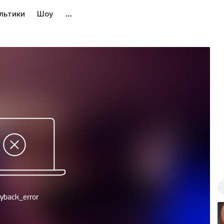
льтики
Шоу
…