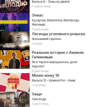
Выпуск 6 - Львы на джипе
1 неделя назад
Элиас
Кухарчук, Машлятіна, Вікоброда.
Житомир
5 дней назад
Легенды уголовного розыска
Фальшивий гарнізон
сегодня
Реальная история с Акимом
Галимовым
Як в Україні вирішувалась доля
Європи?
6 дней назад
Міняю жінку
16
Выпуск 12 - Кривой Рог – Киев
1 год назад
Хащи
Сині води
5 дней назад