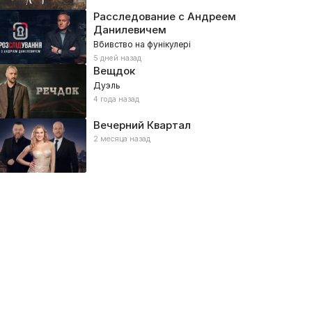
Расследование с Андреем
Данилевичем
Вбивство на фунікулері
5 дней назад
Вещдок
Дуэль
4 года назад
Вечерний Квартал
2 месяца назад
аТоТаке
BurBuzz
026, Спорт
2026, Спорт