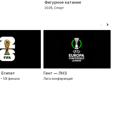
E
Фигурное катание
K
2026, Спорт
2
 Египет
Гент — ЛНЗ
П
• 1/8 финала
Лига конференций
Ли